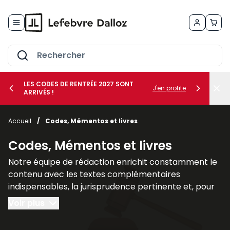
Allez au contenu
LES CODES DE RENTRÉE 2027 SONT
J'en profite
ARRIVÉS !
her le sous-menu Vos métiers
Accueil
/
Codes, Mémentos et livres
her le sous-menu Vos besoins
Codes, Mémentos et livres
Notre équipe de rédaction enrichit constamment le
contenu avec les textes complémentaires
indispensables, la jurisprudence pertinente et, pour
un nombre croissant de titres, des commentaires
Voir plus
explicatifs.