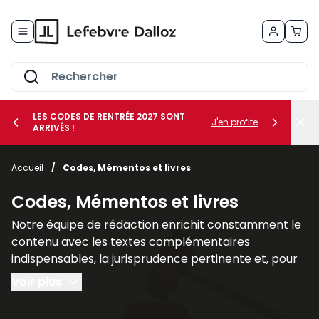
Allez au contenu
LES CODES DE RENTRÉE 2027 SONT
J'en profite
ARRIVÉS !
her le sous-menu Vos métiers
Accueil
/
Codes, Mémentos et livres
her le sous-menu Vos besoins
Codes, Mémentos et livres
Notre équipe de rédaction enrichit constamment le
contenu avec les textes complémentaires
indispensables, la jurisprudence pertinente et, pour
un nombre croissant de titres, des commentaires
Voir plus
explicatifs.