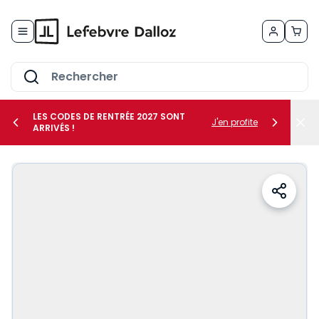
Allez au contenu
LES CODES DE RENTRÉE 2027 SONT
J'en profite
ARRIVÉS !
her le sous-menu Vos métiers
her le sous-menu Vos besoins