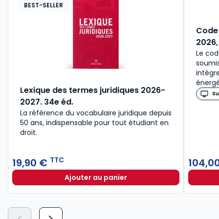
BEST-SELLER
Code 
2026,
Le cod
soumis
intègr
énergé
Lexique des termes juridiques 2026-
Su
2027. 34e éd.
La référence du vocabulaire juridique depuis
50 ans, indispensable pour tout étudiant en
droit.​
TTC
19,90 €
104,0
Ajouter au panier
Lexique des termes juridiques 202