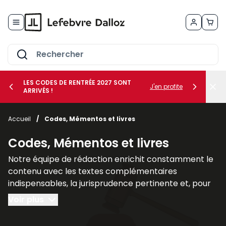
Allez au contenu
LES CODES DE RENTRÉE 2027 SONT
J'en profite
ARRIVÉS !
her le sous-menu Vos métiers
Accueil
/
Codes, Mémentos et livres
her le sous-menu Vos besoins
Codes, Mémentos et livres
Notre équipe de rédaction enrichit constamment le
contenu avec les textes complémentaires
indispensables, la jurisprudence pertinente et, pour
un nombre croissant de titres, des commentaires
Voir plus
explicatifs.