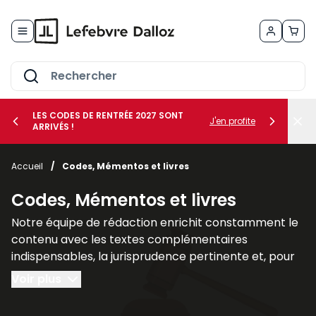
Allez au contenu
LES CODES DE RENTRÉE 2027 SONT
J'en profite
ARRIVÉS !
her le sous-menu Vos métiers
Accueil
/
Codes, Mémentos et livres
her le sous-menu Vos besoins
Codes, Mémentos et livres
Notre équipe de rédaction enrichit constamment le
contenu avec les textes complémentaires
indispensables, la jurisprudence pertinente et, pour
un nombre croissant de titres, des commentaires
Voir plus
explicatifs.