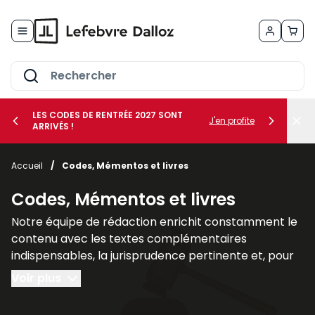
Allez au contenu
LES CODES DE RENTRÉE 2027 SONT
J'en profite
ARRIVÉS !
her le sous-menu Vos métiers
Accueil
/
Codes, Mémentos et livres
her le sous-menu Vos besoins
Codes, Mémentos et livres
Notre équipe de rédaction enrichit constamment le
contenu avec les textes complémentaires
indispensables, la jurisprudence pertinente et, pour
un nombre croissant de titres, des commentaires
Voir plus
explicatifs.