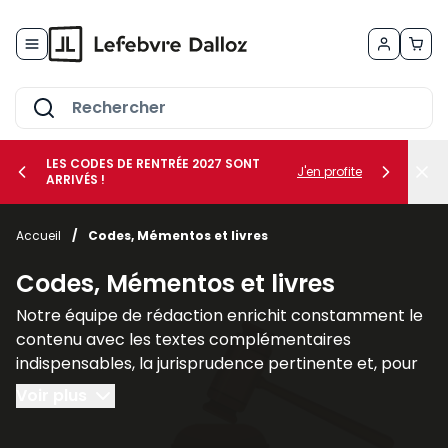
Allez au contenu
LES CODES DE RENTRÉE 2027 SONT
J'en profite
ARRIVÉS !
her le sous-menu Vos métiers
Accueil
/
Codes, Mémentos et livres
her le sous-menu Vos besoins
Codes, Mémentos et livres
Notre équipe de rédaction enrichit constamment le
contenu avec les textes complémentaires
indispensables, la jurisprudence pertinente et, pour
un nombre croissant de titres, des commentaires
Voir plus
explicatifs.