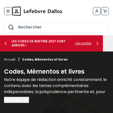
Allez au contenu
LES CODES DE RENTRÉE 2027 SONT
J'en profite
ARRIVÉS !
her le sous-menu Vos métiers
Accueil
/
Codes, Mémentos et livres
her le sous-menu Vos besoins
Codes, Mémentos et livres
Notre équipe de rédaction enrichit constamment le
contenu avec les textes complémentaires
indispensables, la jurisprudence pertinente et, pour
un nombre croissant de titres, des commentaires
Voir plus
explicatifs.