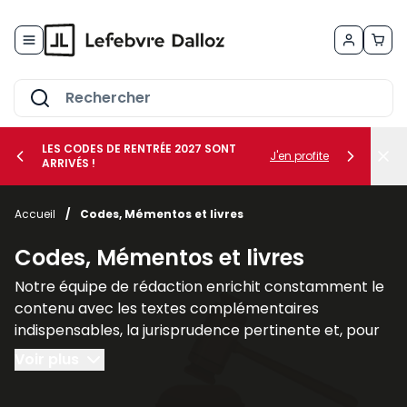
Allez au contenu
LES CODES DE RENTRÉE 2027 SONT
J'en profite
ARRIVÉS !
her le sous-menu Vos métiers
Accueil
/
Codes, Mémentos et livres
her le sous-menu Vos besoins
Codes, Mémentos et livres
Notre équipe de rédaction enrichit constamment le
contenu avec les textes complémentaires
indispensables, la jurisprudence pertinente et, pour
un nombre croissant de titres, des commentaires
Voir plus
explicatifs.