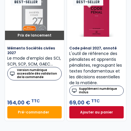
BEST-SELLER
BEST-SELLER
Prix de lancement
Mémento Sociétés civiles
Code pénal 2027, annoté
2027
L'outil de référence des
Le mode d’emploi des SCI,
pénalistes et apprentis
SCPI, SCP, SCM, GAEC…
pénalistes, regroupant les
Version numérique
textes fondamentaux et
accessible dès validation
les décisions essentielles
de la commande
de la matière.
Supplément numérique
inclus
TTC
TTC
164,00 €
69,00 €
Pré-commander
Ajouter au panier
Mémento Sociétés civiles 2027 à 164,00 € TTC
Code pénal 2027, 