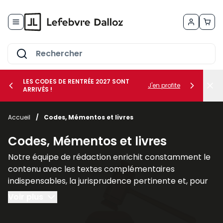
Allez au contenu
LES CODES DE RENTRÉE 2027 SONT
J'en profite
ARRIVÉS !
her le sous-menu Vos métiers
Accueil
/
Codes, Mémentos et livres
her le sous-menu Vos besoins
Codes, Mémentos et livres
Notre équipe de rédaction enrichit constamment le
contenu avec les textes complémentaires
indispensables, la jurisprudence pertinente et, pour
un nombre croissant de titres, des commentaires
Voir plus
explicatifs.