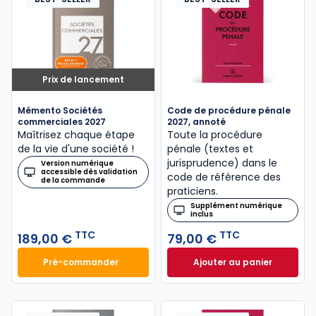
Prix de lancement
Mémento Sociétés
Code de procédure pénale
commerciales 2027
2027, annoté
Maîtrisez chaque étape
Toute la procédure
de la vie d'une société !
pénale (textes et
jurisprudence) dans le
Version numérique
accessible dès validation
code de référence des
de la commande
praticiens.
Supplément numérique
inclus
TTC
TTC
189,00 €
79,00 €
Pré-commander
Ajouter au panier
Mémento Sociétés commerciales 2027 à 189,00 € T
Code de procédure