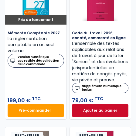
Prix de lancement
Mémento Comptable 2027
Code du travail 2026,
annoté, commenté en ligne
La réglementation
L’ensemble des textes
comptable en un seul
applicables aux relations
volume
de travail, à jour de la loi
Version numérique
accessible dès validation
"Seniors" et des évolutions
de la commande
jurisprudentielles en
matière de congés payés,
vie privée et preuve.
Supplément numérique
inclus
TTC
TTC
199,00 €
79,00 €
Pré-commander
Ajouter au panier
Mémento Comptable 2027 à 199,00 € TTC
Code du travail 2
BEST-SELLER
BEST-SELLER