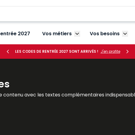
rentrée 2027
Vos métiers
Vos besoins
Afficher le sous-menu V
Affic
LES CODES DE RENTRÉE 2027 SONT ARRIVÉS !
J'en profite
es
e contenu avec les textes complémentaires indispensable
tout le temps ! Le Mémento est un véritable outil de travai