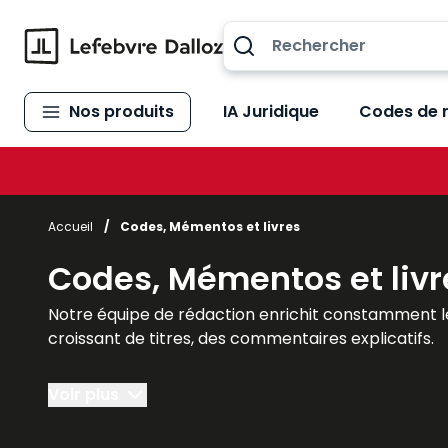
Allez au contenu
Nos produits
IA Juridique
Codes de 
Accueil
/
Codes, Mémentos et livres
Codes, Mémentos et livr
Notre équipe de rédaction enrichit constamment l
croissant de titres, des commentaires explicatifs.
Des réponses précises et opérationnelles, partout, 
Voir plus
toutes vos problématiques.