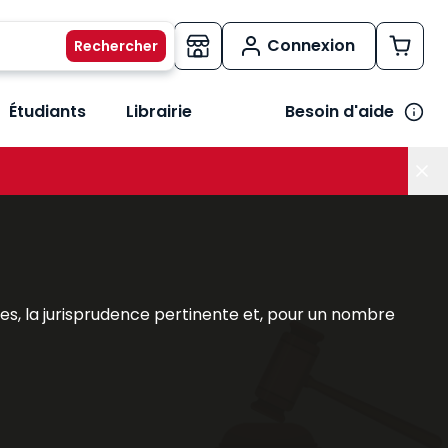
Connexion
Étudiants
Librairie
Besoin d'aide
os métiers
her le sous-menu Vos besoins
s, la jurisprudence pertinente et, pour un nombre
l couvrant l'intégralité d'une matière pour traiter