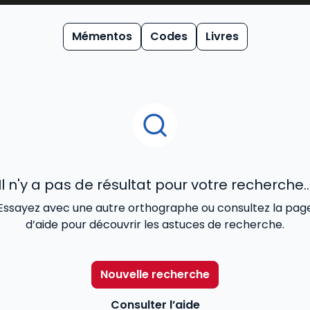
du
code pénal 2026
, sont reconnus pour allier la simplicité 
ertise éditoriale se décline dans nos ouvrages les plus soll
Mémentos
Codes
Livres
ment en offrant aux professionnels un accès direct aux der
Il n'y a pas de résultat pour votre recherche..
Essayez avec une autre orthographe ou consultez la pag
d’aide pour découvrir les astuces de recherche.
Nouvelle recherche
Consulter l’aide