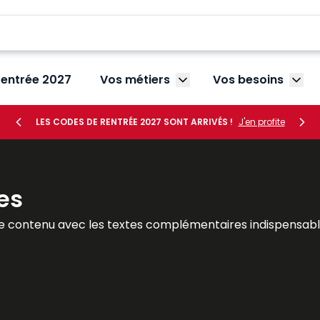
rentrée 2027
Vos métiers
Vos besoins
Afficher le sous-menu V
Affic
LES CODES DE RENTRÉE 2027 SONT ARRIVÉS !
J'en profite
es
e contenu avec les textes complémentaires indispensable
tout le temps ! Le Mémento est un véritable outil de travai