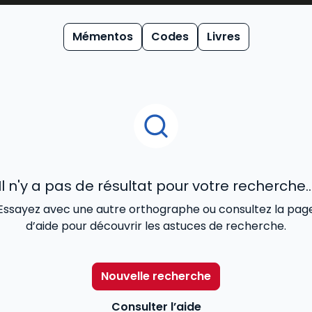
du
code pénal 2026
, sont reconnus pour allier la simplicité 
ertise éditoriale se décline dans nos ouvrages les plus soll
Mémentos
Codes
Livres
ment en offrant aux professionnels un accès direct aux der
Il n'y a pas de résultat pour votre recherche..
Essayez avec une autre orthographe ou consultez la pag
d’aide pour découvrir les astuces de recherche.
Nouvelle recherche
Consulter l’aide