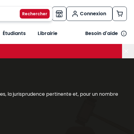
Connexion
Étudiants
Librairie
Besoin d'aide
os métiers
her le sous-menu Vos besoins
s, la jurisprudence pertinente et, pour un nombre
l couvrant l'intégralité d'une matière pour traiter