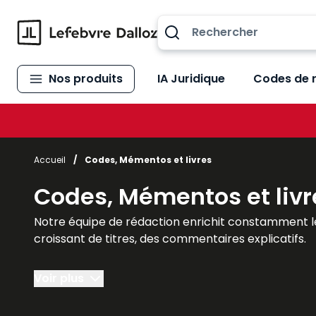
Allez au contenu
Nos produits
IA Juridique
Codes de 
Accueil
/
Codes, Mémentos et livres
Codes, Mémentos et livr
Notre équipe de rédaction enrichit constamment l
croissant de titres, des commentaires explicatifs.
Des réponses précises et opérationnelles, partout, 
Voir plus
toutes vos problématiques.