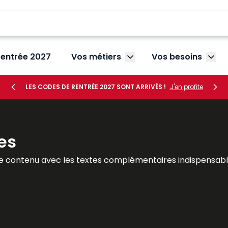
rentrée 2027
Vos métiers
Vos besoins
Afficher le sous-menu V
Affic
LES CODES DE RENTRÉE 2027 SONT ARRIVÉS !
J'en profite
es
e contenu avec les textes complémentaires indispensable
tout le temps ! Le Mémento est un véritable outil de travai