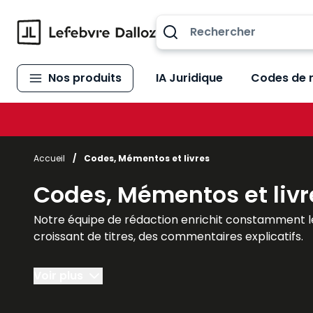
Allez au contenu
Nos produits
IA Juridique
Codes de 
Accueil
/
Codes, Mémentos et livres
Codes, Mémentos et livr
Notre équipe de rédaction enrichit constamment l
croissant de titres, des commentaires explicatifs.
Des réponses précises et opérationnelles, partout, 
Voir plus
toutes vos problématiques.