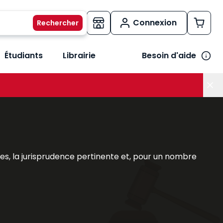
Connexion
Étudiants
Librairie
Besoin d'aide
os métiers
her le sous-menu Vos besoins
s, la jurisprudence pertinente et, pour un nombre
l couvrant l'intégralité d'une matière pour traiter