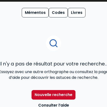
du
code pénal 2026
, sont reconnus pour allier la simplicité 
ertise éditoriale se décline dans nos ouvrages les plus soll
Mémentos
Codes
Livres
ment en offrant aux professionnels un accès direct aux der
Il n'y a pas de résultat pour votre recherche..
Essayez avec une autre orthographe ou consultez la pag
d’aide pour découvrir les astuces de recherche.
Nouvelle recherche
Consulter l’aide