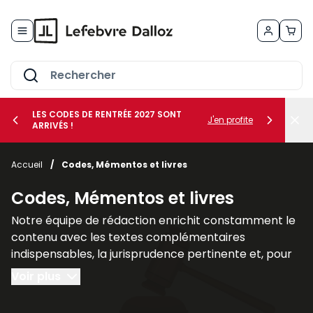
Allez au contenu
LES CODES DE RENTRÉE 2027 SONT
J'en profite
ARRIVÉS !
her le sous-menu Vos métiers
Accueil
/
Codes, Mémentos et livres
her le sous-menu Vos besoins
Codes, Mémentos et livres
Notre équipe de rédaction enrichit constamment le
contenu avec les textes complémentaires
indispensables, la jurisprudence pertinente et, pour
un nombre croissant de titres, des commentaires
Voir plus
explicatifs.