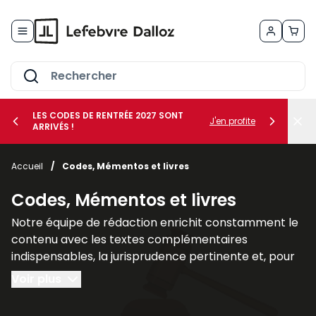
Allez au contenu
LES CODES DE RENTRÉE 2027 SONT
J'en profite
ARRIVÉS !
her le sous-menu Vos métiers
Accueil
/
Codes, Mémentos et livres
her le sous-menu Vos besoins
Codes, Mémentos et livres
Notre équipe de rédaction enrichit constamment le
contenu avec les textes complémentaires
indispensables, la jurisprudence pertinente et, pour
un nombre croissant de titres, des commentaires
Voir plus
explicatifs.