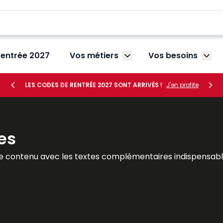
rentrée 2027
Vos métiers
Vos besoins
Afficher le sous-menu V
Affic
LES CODES DE RENTRÉE 2027 SONT ARRIVÉS !
J'en profite
es
e contenu avec les textes complémentaires indispensable
tout le temps ! Le Mémento est un véritable outil de travai