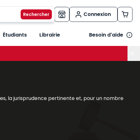
Connexion
Étudiants
Librairie
Besoin d'aide
os métiers
her le sous-menu Vos besoins
s, la jurisprudence pertinente et, pour un nombre
l couvrant l'intégralité d'une matière pour traiter