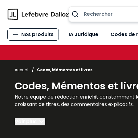
Allez au contenu
Nos produits
IA Juridique
Codes de 
Accueil
/
Codes, Mémentos et livres
Codes, Mémentos et livr
Notre équipe de rédaction enrichit constamment l
croissant de titres, des commentaires explicatifs.
Des réponses précises et opérationnelles, partout, 
Voir plus
toutes vos problématiques.