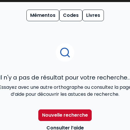
du
code pénal 2026
, sont reconnus pour allier la simplicité 
ertise éditoriale se décline dans nos ouvrages les plus soll
Mémentos
Codes
Livres
ment en offrant aux professionnels un accès direct aux der
Il n'y a pas de résultat pour votre recherche..
Essayez avec une autre orthographe ou consultez la pag
d’aide pour découvrir les astuces de recherche.
Nouvelle recherche
Consulter l’aide