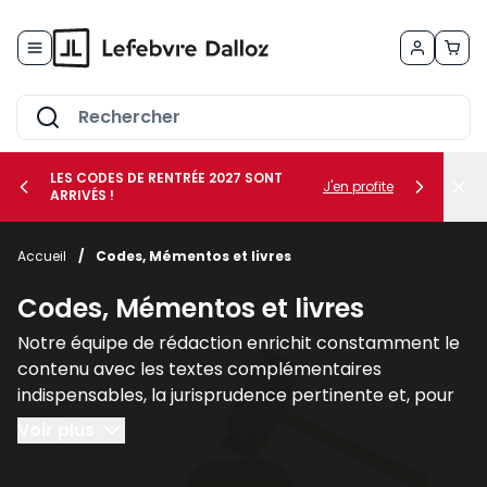
Allez au contenu
LES CODES DE RENTRÉE 2027 SONT
J'en profite
ARRIVÉS !
her le sous-menu Vos métiers
Accueil
/
Codes, Mémentos et livres
her le sous-menu Vos besoins
Codes, Mémentos et livres
Notre équipe de rédaction enrichit constamment le
contenu avec les textes complémentaires
indispensables, la jurisprudence pertinente et, pour
un nombre croissant de titres, des commentaires
Voir plus
explicatifs.