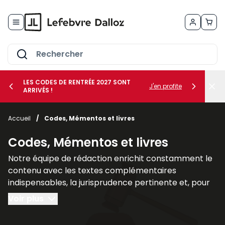
Allez au contenu
LES CODES DE RENTRÉE 2027 SONT
J'en profite
ARRIVÉS !
her le sous-menu Vos métiers
Accueil
/
Codes, Mémentos et livres
her le sous-menu Vos besoins
Codes, Mémentos et livres
Notre équipe de rédaction enrichit constamment le
contenu avec les textes complémentaires
indispensables, la jurisprudence pertinente et, pour
un nombre croissant de titres, des commentaires
Voir plus
explicatifs.