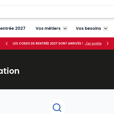
rentrée 2027
Vos métiers
Vos besoins
Afficher le sous-menu V
Affic
LES CODES DE RENTRÉE 2027 SONT ARRIVÉS !
J'en profite
ation