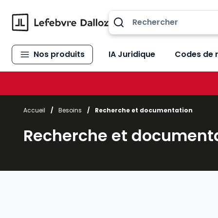
Allez au contenu
Nos produits
IA Juridique
Codes de 
Accueil
/
Besoins
/
Recherche et documentation
Recherche et document