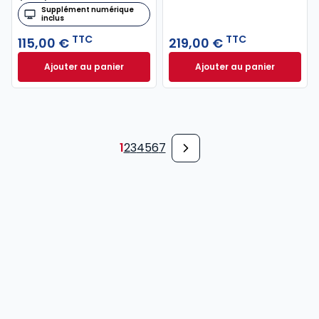
Supplément numérique
inclus
TTC
TTC
115,00 €
219,00 €
Ajouter au panier
Ajouter au panier
Code général des impôts 2026, annoté à 115,00 € T
Mémento Fusions e
1
2
3
4
5
6
7