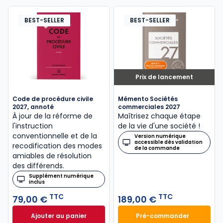
BEST-SELLER
BEST-SELLER
Prix de lancement
Code de procédure civile
Mémento Sociétés
2027, annoté
commerciales 2027
À jour de la réforme de
Maîtrisez chaque étape
l'instruction
de la vie d'une société !
conventionnelle et de la
Version numérique
accessible dès validation
recodification des modes
de la commande
amiables de résolution
des différends.
Supplément numérique
inclus
TTC
TTC
79,00 €
189,00 €
Ajouter au panier
Pré-commander
Code de procédure civile 2027, annoté à 79,00 € T
Mémento Sociétés