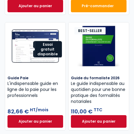
Ajouter au panier
Pré-commander
Code du travail 2026, annoté, commenté en ligne à
Mémento Comptabl
BEST-SELLER
Essai
gratuit
disponible
Guide Paie
Guide du formaliste 2026
L'indispensable guide en
Le guide indispensable au
ligne de la paie pour les
quotidien pour une bonne
professionnels
pratique des formalités
notariales
HT/mois
TTC
82,66 €
110,00 €
Ajouter au panier
Ajouter au panier
Guide Paie à 82,66 €
HT/mois
Guide du formalist