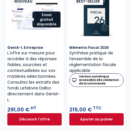
NOUVEAU
BEST-SELLER
Essai
gratuit
disponible
GenIA-L Entreprise
Mémento Fiscal 2026
L'offre sur mesure pour
Synthèse pratique de
accéder à des réponses
l’ensemble de la
fiables, sourcées et
réglementation fiscale
contextualisées sur vos
applicable
matières sélectionnées.
Version numérique
accessible dès validation
Consultez les extraits des
de la commande
fonds Lefebvre Dalloz
directement dans GenIA-
L.
HT
TTC
291,00 €
215,00 €
Découvrir l'offre
Ajouter au panier
GenIA-L Entreprise à partir de 291,00 € HT
Mémento Fiscal 20