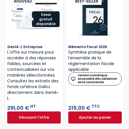
NOUVEAU
BEST-SELLER
Essai
gratuit
disponible
GenIA-L Entreprise
Mémento Fiscal 2026
L'offre sur mesure pour
Synthèse pratique de
accéder à des réponses
l’ensemble de la
fiables, sourcées et
réglementation fiscale
contextualisées sur vos
applicable
matières sélectionnées.
Version numérique
accessible dès validation
Consultez les extraits des
de la commande
fonds Lefebvre Dalloz
directement dans GenIA-
L.
HT
TTC
291,00 €
215,00 €
Découvrir l'offre
Ajouter au panier
GenIA-L Entreprise à partir de 291,00 € HT
Mémento Fiscal 20