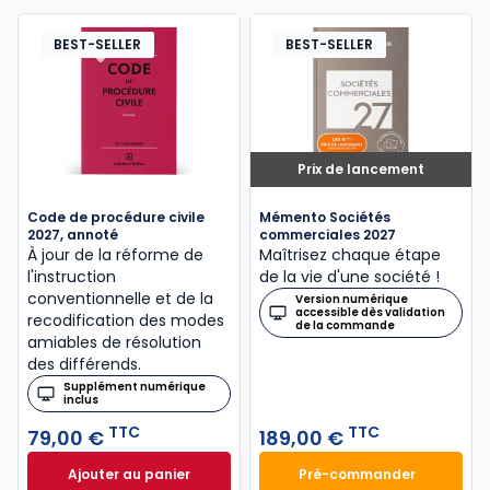
BEST-SELLER
BEST-SELLER
Prix de lancement
Code de procédure civile
Mémento Sociétés
2027, annoté
commerciales 2027
À jour de la réforme de
Maîtrisez chaque étape
l'instruction
de la vie d'une société !
conventionnelle et de la
Version numérique
accessible dès validation
recodification des modes
de la commande
amiables de résolution
des différends.
Supplément numérique
inclus
TTC
TTC
79,00 €
189,00 €
Ajouter au panier
Pré-commander
Code de procédure civile 2027, annoté à 79,00 € T
Mémento Sociétés