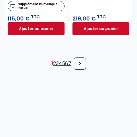
Supplément numérique
inclus
TTC
TTC
115,00 €
219,00 €
Ajouter au panier
Ajouter au panier
Code général des impôts 2026, annoté à 115,00 € T
Mémento Fusions e
1
2
3
4
5
6
7