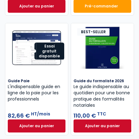
Ajouter au panier
Pré-commander
Code du travail 2026, annoté, commenté en ligne à
Mémento Comptabl
BEST-SELLER
Essai
gratuit
disponible
Guide Paie
Guide du formaliste 2026
L'indispensable guide en
Le guide indispensable au
ligne de la paie pour les
quotidien pour une bonne
professionnels
pratique des formalités
notariales
HT/mois
TTC
82,66 €
110,00 €
Ajouter au panier
Ajouter au panier
Guide Paie à 82,66 €
HT/mois
Guide du formalist