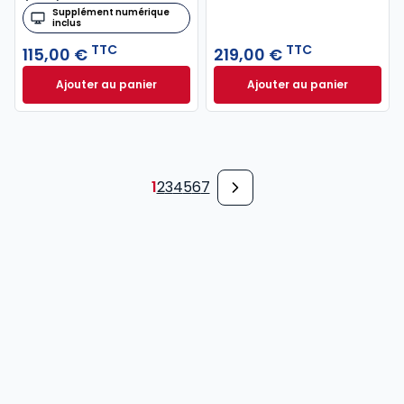
Supplément numérique
inclus
TTC
TTC
115,00 €
219,00 €
Ajouter au panier
Ajouter au panier
Code général des impôts 2026, annoté à 115,00 € T
Mémento Fusions e
1
2
3
4
5
6
7