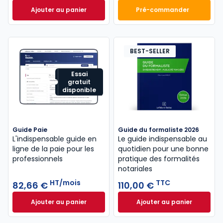
Ajouter au panier
Pré-commander
Code du travail 2026, annoté, commenté en ligne à
Mémento Comptabl
BEST-SELLER
Essai
gratuit
disponible
Guide Paie
Guide du formaliste 2026
L'indispensable guide en
Le guide indispensable au
ligne de la paie pour les
quotidien pour une bonne
professionnels
pratique des formalités
notariales
HT/mois
TTC
82,66 €
110,00 €
Ajouter au panier
Ajouter au panier
Guide Paie à 82,66 €
HT/mois
Guide du formalist