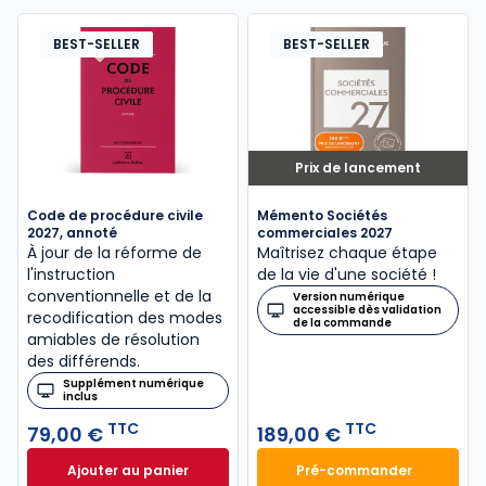
BEST-SELLER
BEST-SELLER
Prix de lancement
Code de procédure civile
Mémento Sociétés
2027, annoté
commerciales 2027
À jour de la réforme de
Maîtrisez chaque étape
l'instruction
de la vie d'une société !
conventionnelle et de la
Version numérique
accessible dès validation
recodification des modes
de la commande
amiables de résolution
des différends.
Supplément numérique
inclus
TTC
TTC
79,00 €
189,00 €
Ajouter au panier
Pré-commander
Code de procédure civile 2027, annoté à 79,00 € T
Mémento Sociétés