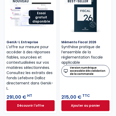
NOUVEAU
BEST-SELLER
Essai
gratuit
disponible
GenIA-L Entreprise
Mémento Fiscal 2026
L'offre sur mesure pour
Synthèse pratique de
accéder à des réponses
l’ensemble de la
fiables, sourcées et
réglementation fiscale
contextualisées sur vos
applicable
matières sélectionnées.
Version numérique
accessible dès validation
Consultez les extraits des
de la commande
fonds Lefebvre Dalloz
directement dans GenIA-
L.
HT
TTC
291,00 €
215,00 €
Découvrir l'offre
Ajouter au panier
GenIA-L Entreprise à partir de 291,00 € HT
Mémento Fiscal 20