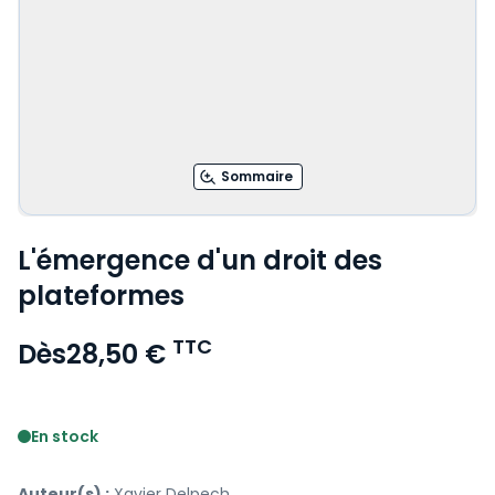
Sommaire
L'émergence d'un droit des
plateformes
TTC
Dès
28,50 €
Voir le détail des avis
En stock
Auteur(s) :
Xavier Delpech