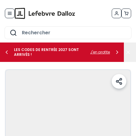
Allez au contenu
LES CODES DE RENTRÉE 2027 SONT
J'en profite
ARRIVÉS !
her le sous-menu Vos métiers
her le sous-menu Vos besoins