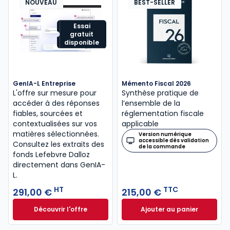
NOUVEAU
BEST-SELLER
Essai
gratuit
disponible
GenIA-L Entreprise
Mémento Fiscal 2026
L'offre sur mesure pour
Synthèse pratique de
accéder à des réponses
l’ensemble de la
fiables, sourcées et
réglementation fiscale
contextualisées sur vos
applicable
matières sélectionnées.
Version numérique
accessible dès validation
Consultez les extraits des
de la commande
fonds Lefebvre Dalloz
directement dans GenIA-
L.
HT
TTC
291,00 €
215,00 €
Découvrir l'offre
Ajouter au panier
GenIA-L Entreprise à partir de 291,00 € HT
Mémento Fiscal 20