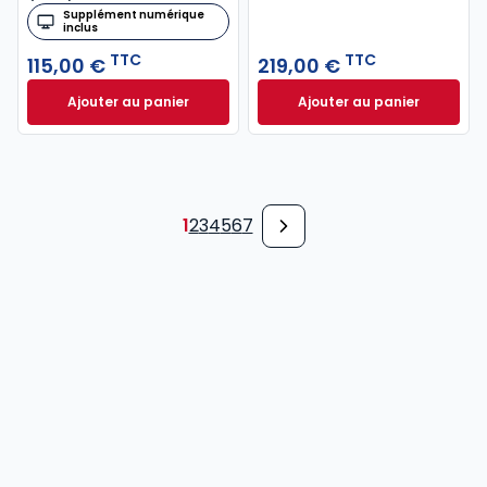
Supplément numérique
inclus
TTC
TTC
115,00 €
219,00 €
Ajouter au panier
Ajouter au panier
Code général des impôts 2026, annoté à 115,00 € T
Mémento Fusions e
1
2
3
4
5
6
7