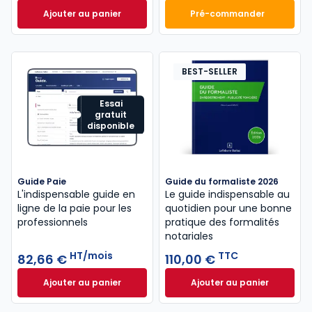
Ajouter au panier
Pré-commander
Code du travail 2026, annoté, commenté en ligne à
Mémento Comptabl
BEST-SELLER
Essai
gratuit
disponible
Guide Paie
Guide du formaliste 2026
L'indispensable guide en
Le guide indispensable au
ligne de la paie pour les
quotidien pour une bonne
professionnels
pratique des formalités
notariales
HT/mois
TTC
82,66 €
110,00 €
Ajouter au panier
Ajouter au panier
Guide Paie à 82,66 €
HT/mois
Guide du formalist