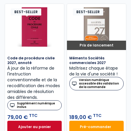
BEST-SELLER
BEST-SELLER
Prix de lancement
Code de procédure civile
Mémento Sociétés
2027, annoté
commerciales 2027
À jour de la réforme de
Maîtrisez chaque étape
l'instruction
de la vie d'une société !
conventionnelle et de la
Version numérique
accessible dès validation
recodification des modes
de la commande
amiables de résolution
des différends.
Supplément numérique
inclus
TTC
TTC
79,00 €
189,00 €
Ajouter au panier
Pré-commander
Code de procédure civile 2027, annoté à 79,00 € T
Mémento Sociétés