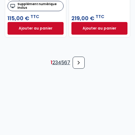
Supplément numérique
inclus
TTC
TTC
115,00 €
219,00 €
Ajouter au panier
Ajouter au panier
Code général des impôts 2026, annoté à 115,00 € T
Mémento Fusions e
1
2
3
4
5
6
7