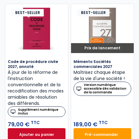
BEST-SELLER
BEST-SELLER
Prix de lancement
Code de procédure civile
Mémento Sociétés
2027, annoté
commerciales 2027
À jour de la réforme de
Maîtrisez chaque étape
l'instruction
de la vie d'une société !
conventionnelle et de la
Version numérique
accessible dès validation
recodification des modes
de la commande
amiables de résolution
des différends.
Supplément numérique
inclus
TTC
TTC
79,00 €
189,00 €
Ajouter au panier
Pré-commander
Code de procédure civile 2027, annoté à 79,00 € T
Mémento Sociétés