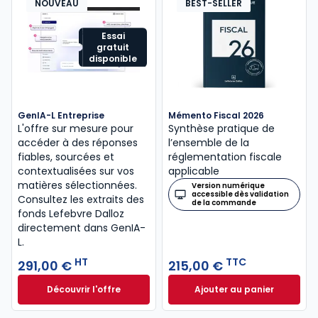
NOUVEAU
BEST-SELLER
Essai
gratuit
disponible
GenIA-L Entreprise
Mémento Fiscal 2026
L'offre sur mesure pour
Synthèse pratique de
accéder à des réponses
l’ensemble de la
fiables, sourcées et
réglementation fiscale
contextualisées sur vos
applicable
matières sélectionnées.
Version numérique
accessible dès validation
Consultez les extraits des
de la commande
fonds Lefebvre Dalloz
directement dans GenIA-
L.
HT
TTC
291,00 €
215,00 €
Découvrir l'offre
Ajouter au panier
GenIA-L Entreprise à partir de 291,00 € HT
Mémento Fiscal 20