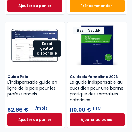
Ajouter au panier
Pré-commander
Code du travail 2026, annoté, commenté en ligne à
Mémento Comptabl
BEST-SELLER
Essai
gratuit
disponible
Guide Paie
Guide du formaliste 2026
L'indispensable guide en
Le guide indispensable au
ligne de la paie pour les
quotidien pour une bonne
professionnels
pratique des formalités
notariales
HT/mois
TTC
82,66 €
110,00 €
Ajouter au panier
Ajouter au panier
Guide Paie à 82,66 €
HT/mois
Guide du formalist