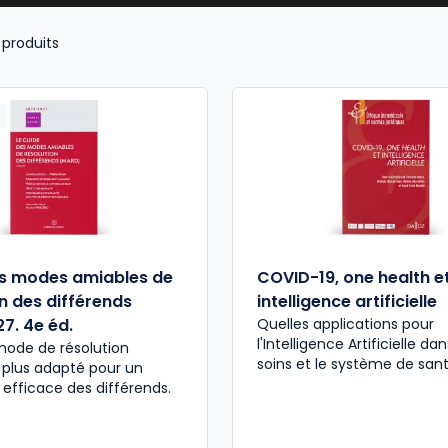
litiques HSE
, offrant ainsi aux
juristes, responsables d’
la santé, à la sécurité et à l’environnement
au sein des 
produits
s modes amiables de
COVID-19, one health e
n des différends
intelligence artificielle
7. 4e éd.
Quelles applications pour
l'Intelligence Artificielle dan
 mode de résolution
soins et le système de san
 plus adapté pour un
efficace des différends.