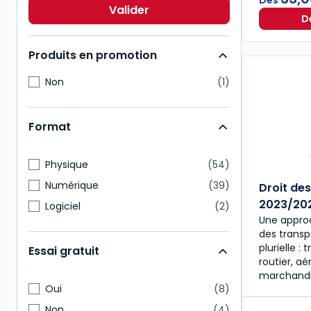
Fiscal
8
Valider
D
Multimatières
8
Produits en promotion
Non
1
Format
Physique
54
Numérique
39
Droit de
2023/20
Logiciel
2
Une approc
des transp
plurielle : 
Essai gratuit
routier, aé
marchandi
Oui
8
Non
4