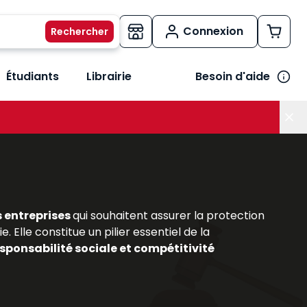
Connexion
Étudiants
Librairie
Besoin d'aide
os métiers
her le sous-menu Vos besoins
s entreprises
qui souhaitent assurer la protection
. Elle constitue un pilier essentiel de la
sponsabilité sociale et compétitivité
out comme pour les praticiens du secteur, comprendre
aillée de ce domaine en constante évolution, en
sionnelles
. Ils permettent d’acquérir une vision