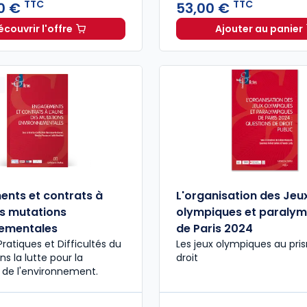
TTC
TTC
0 €
53,00 €
écouvrir l'offre
Ajouter au panier
Droit des transports 2023/2024 à partir de
Dès
Les cahi
81,00
nts et contrats à
L'organisation des Jeu
es mutations
olympiques et paraly
ementales
de Paris 2024
Pratiques et Difficultés du
Les jeux olympiques au pri
s la lutte pour la
droit
 de l'environnement.