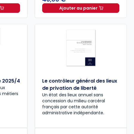
Ajouter au panier
rats de fourniture de main-d'œuvre. Volume 256 à 79,00 € T
L'engagement dans les p
ce 2025/4
Le contrôleur général des lieux
aux
de privation de liberté
es métiers
Un état des lieux annuel sans
concession du milieu carcéral
français par cette autorité
administrative indépendante.