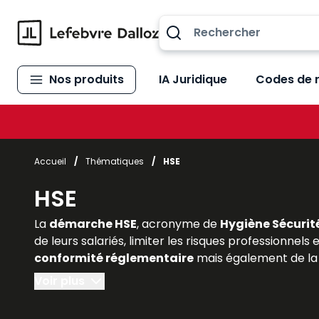
Allez au contenu
Nos produits
IA Juridique
Codes de 
Accueil
/
Thématiques
/
HSE
HSE
La
démarche HSE
, acronyme de
Hygiène Sécurit
de leurs salariés, limiter les risques professionnels
conformité réglementaire
mais également de la 
économique
. Pour les étudiants en droit social,
Voir plus
la portée du HSE est indispensable. Les
ouvrages e
intégrant les
normes juridiques applicables, la 