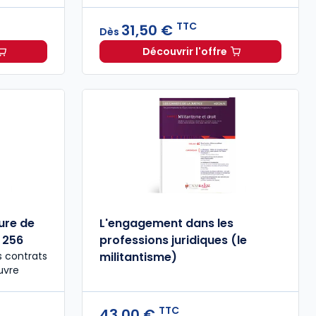
TTC
31,50 €
Dès
Découvrir l'offre
ds 2026/2027. 4e éd. à 48,00 € TTC
, one health et intelligence artificielle à partir de
Attractivité et mixité d
Dès
39,00 
ure de
L'engagement dans les
 256
professions juridiques (le
s contrats
militantisme)
uvre
TTC
43,00 €