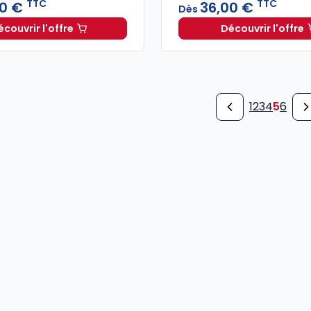
TTC
TTC
0 €
36,00 €
Dès
écouvrir l'offre
Découvrir l'offre
Engagements et contrats à l'aune des mutations env
L'organi
1
2
3
4
5
6