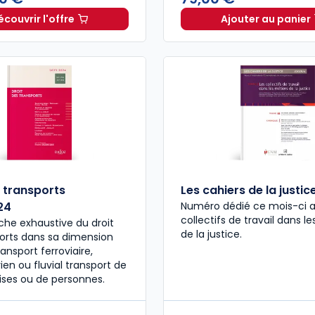
écouvrir l'offre
Ajouter au panier
Droit et climat à partir de
Dès
33,00 €
TTC
Les cont
s transports
Les cahiers de la justi
24
Numéro dédié ce mois-ci 
collectifs de travail dans l
he exhaustive du droit
de la justice.
orts dans sa dimension
transport ferroviaire,
rien ou fluvial transport de
ses ou de personnes.