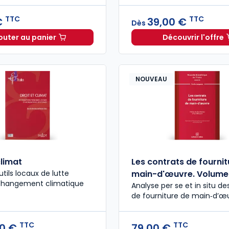
TTC
TTC
€
39,00 €
Dès
outer au panier
Découvrir l'offre
Guide des modes amiables de résolution des différen
COVID-19
NOUVEAU
climat
Les contrats de fournit
tils locaux de lutte
main-d'œuvre. Volume
 changement climatique
Analyse per se et in situ de
de fourniture de main‑d’œ
TTC
TTC
0 €
79,00 €