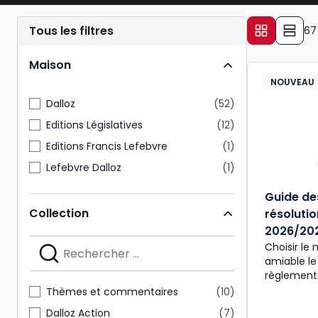
complète du
cadre légal et opérationnel des
po
anticiper et gérer efficacement les
enjeux liés à 
Tous les filtres
67
Maison
NOUVEAU
Dalloz
52
Editions Législatives
12
Editions Francis Lefebvre
1
Lefebvre Dalloz
1
Guide de
Collection
résolutio
2026/202
Choisir le
amiable le
règlement 
Thèmes et commentaires
10
Dalloz Action
7