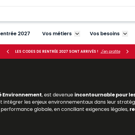
rentrée 2027
Vos métiers
Vos besoins
Afficher le sous-menu V
Affic
LES CODES DE RENTRÉE 2027 SONT ARRIVÉS !
J'en profite
é Environnement
, est devenue
incontournable pour le
 et intégrer les enjeux environnementaux dans leur stratégie
performance globale, en conciliant exigences légales,
re
 en droit de l’environnement ou en gestion des risques, t
t ressources Lefebvre Dalloz
proposent une analyse dét
jurisprudence récente et les bonnes pratiques profes