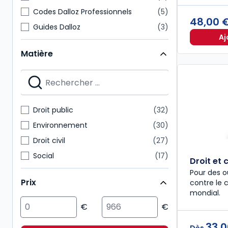
Codes Dalloz Professionnels
5
48,00 
Guides Dalloz
3
Aj
Codes Dalloz Universitaires et Pro
2
Matière
Delmas Express
2
Les cahiers de la justice
2
Mémentos
2
Précis
2
Droit public
32
Rapports CGLPL
2
Environnement
30
Droit civil
27
Social
17
Droit et 
Pénal
16
Pour des ou
Prix
contre le
Affaires
15
mondial.
Immobilier
14
Action sociale
9
33,0
Dès