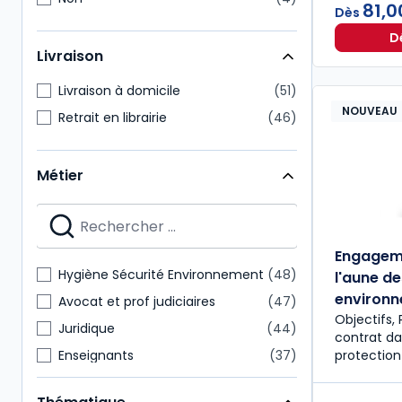
81,0
Dès
D
Livraison
Livraison à domicile
51
NOUVEAU
Retrait en librairie
46
Métier
Engageme
Hygiène Sécurité Environnement
48
l'aune d
environn
Avocat et prof judiciaires
47
Objectifs, 
Juridique
44
contrat dan
protection
Enseignants
37
Étudiants
35