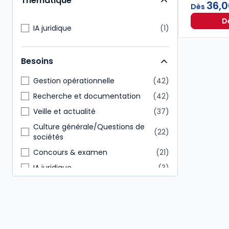
Thématique
36,0
Administratif et financier
19
Dès
Direction générale
19
D
IA juridique
1
Notaire
19
Action Sociale
17
Besoins
Autres
12
Gestion opérationnelle
42
Recherche et documentation
42
Veille et actualité
37
Culture générale/Questions de
22
sociétés
Concours & examen
21
IA juridique
3