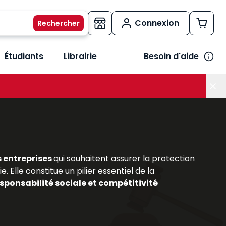
Connexion
Étudiants
Librairie
Besoin d'aide
os métiers
her le sous-menu Vos besoins
s entreprises
qui souhaitent assurer la protection
. Elle constitue un pilier essentiel de la
sponsabilité sociale et compétitivité
out comme pour les praticiens du secteur, comprendre
aillée de ce domaine en constante évolution, en
sionnelles
. Ils permettent d’acquérir une vision