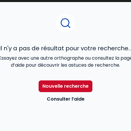
litiques HSE
, offrant ainsi aux
juristes, responsables d’
la santé, à la sécurité et à l’environnement
au sein des 
Il n'y a pas de résultat pour votre recherche..
Essayez avec une autre orthographe ou consultez la pag
d’aide pour découvrir les astuces de recherche.
Nouvelle recherche
Consulter l’aide