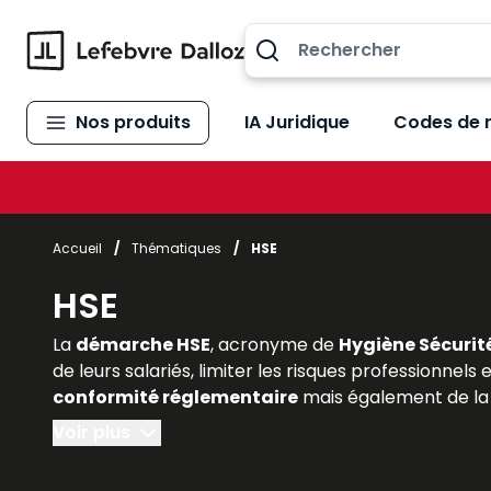
Allez au contenu
Nos produits
IA Juridique
Codes de 
Accueil
/
Thématiques
/
HSE
HSE
La
démarche HSE
, acronyme de
Hygiène Sécurit
de leurs salariés, limiter les risques professionnels
conformité réglementaire
mais également de la 
économique
. Pour les étudiants en droit social,
Voir plus
la portée du HSE est indispensable. Les
ouvrages e
intégrant les
normes juridiques applicables, la 