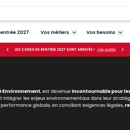
rentrée 2027
Vos métiers
Vos besoins
Afficher le sous-menu V
Affic
LES CODES DE RENTRÉE 2027 SONT ARRIVÉS !
J'en profite
é Environnement
, est devenue
incontournable pour le
 et intégrer les enjeux environnementaux dans leur stratégie
performance globale, en conciliant exigences légales,
re
 en droit de l’environnement ou en gestion des risques, t
t ressources Lefebvre Dalloz
proposent une analyse dét
jurisprudence récente et les bonnes pratiques profes