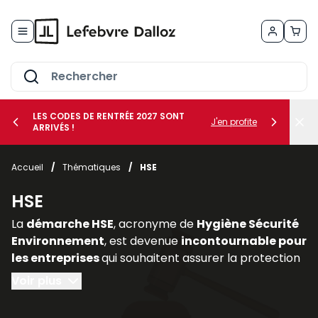
Allez au contenu
LES CODES DE RENTRÉE 2027 SONT
J'en profite
ARRIVÉS !
her le sous-menu Vos métiers
Accueil
/
Thématiques
/
HSE
her le sous-menu Vos besoins
HSE
La
démarche HSE
, acronyme de
Hygiène Sécurité
Environnement
, est devenue
incontournable pour
les entreprises
qui souhaitent assurer la protection
de leurs salariés, limiter les risques professionnels et
Voir plus
intégrer les enjeux environnementaux dans leur
stratégie. Elle constitue un pilier essentiel de la