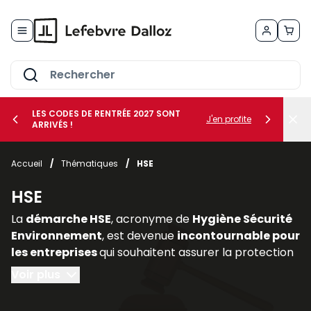
Allez au contenu
LES CODES DE RENTRÉE 2027 SONT
J'en profite
ARRIVÉS !
her le sous-menu Vos métiers
Accueil
/
Thématiques
/
HSE
her le sous-menu Vos besoins
HSE
La
démarche HSE
, acronyme de
Hygiène Sécurité
Environnement
, est devenue
incontournable pour
les entreprises
qui souhaitent assurer la protection
de leurs salariés, limiter les risques professionnels et
Voir plus
intégrer les enjeux environnementaux dans leur
stratégie. Elle constitue un pilier essentiel de la