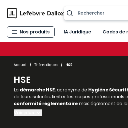
Allez au contenu
Nos produits
IA Juridique
Codes de 
Accueil
/
Thématiques
/
HSE
HSE
La
démarche HSE
, acronyme de
Hygiène Sécurit
de leurs salariés, limiter les risques professionnels
conformité réglementaire
mais également de la 
économique
. Pour les étudiants en droit social,
Voir plus
la portée du HSE est indispensable. Les
ouvrages e
intégrant les
normes juridiques applicables, la 