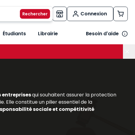
Connexion
Étudiants
Librairie
Besoin d'aide
os métiers
her le sous-menu Vos besoins
s entreprises
qui souhaitent assurer la protection
. Elle constitue un pilier essentiel de la
sponsabilité sociale et compétitivité
out comme pour les praticiens du secteur, comprendre
aillée de ce domaine en constante évolution, en
sionnelles
. Ils permettent d’acquérir une vision