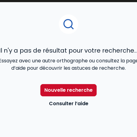
litiques HSE
, offrant ainsi aux
juristes, responsables d’
la santé, à la sécurité et à l’environnement
au sein des 
Il n'y a pas de résultat pour votre recherche..
Essayez avec une autre orthographe ou consultez la pag
d’aide pour découvrir les astuces de recherche.
Nouvelle recherche
Consulter l’aide