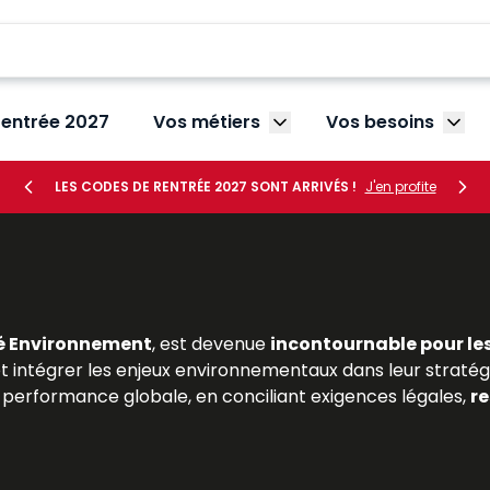
rentrée 2027
Vos métiers
Vos besoins
Afficher le sous-menu V
Affic
LES CODES DE RENTRÉE 2027 SONT ARRIVÉS !
J'en profite
é Environnement
, est devenue
incontournable pour le
 et intégrer les enjeux environnementaux dans leur stratégie
performance globale, en conciliant exigences légales,
re
 en droit de l’environnement ou en gestion des risques, t
t ressources Lefebvre Dalloz
proposent une analyse dét
jurisprudence récente et les bonnes pratiques profes