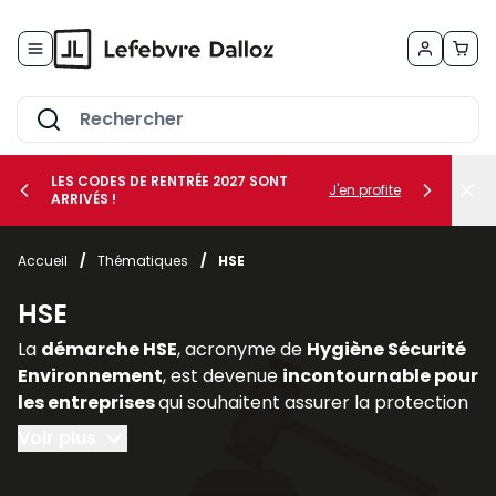
Allez au contenu
LES CODES DE RENTRÉE 2027 SONT
J'en profite
ARRIVÉS !
her le sous-menu Vos métiers
Accueil
/
Thématiques
/
HSE
her le sous-menu Vos besoins
HSE
La
démarche HSE
, acronyme de
Hygiène Sécurité
Environnement
, est devenue
incontournable pour
les entreprises
qui souhaitent assurer la protection
de leurs salariés, limiter les risques professionnels et
Voir plus
intégrer les enjeux environnementaux dans leur
stratégie. Elle constitue un pilier essentiel de la