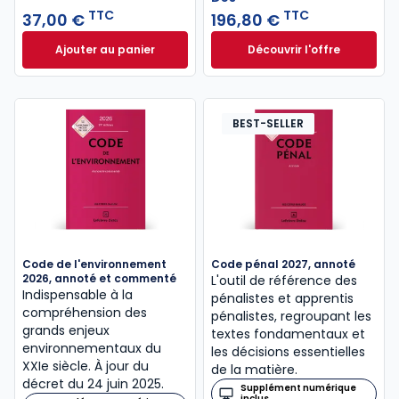
TTC
TTC
37,00 €
196,80 €
Ajouter au panier
Découvrir l'offre
Code pénal 2027 annoté. Édition limitée à 37,00 € 
L'appel expert à p
Dès
196,80 €
TTC
BEST-SELLER
Code de l'environnement
Code pénal 2027, annoté
2026, annoté et commenté
L'outil de référence des
Indispensable à la
pénalistes et apprentis
compréhension des
pénalistes, regroupant les
grands enjeux
textes fondamentaux et
environnementaux du
les décisions essentielles
XXIe siècle. À jour du
de la matière.
décret du 24 juin 2025.
Supplément numérique
inclus