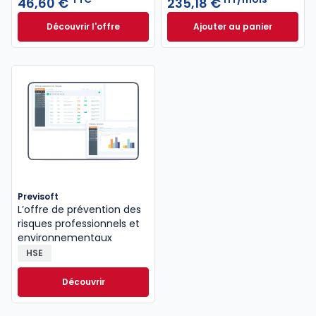
46,60 €
235,18 €
Découvrir l'offre
Ajouter au panier
Le guide pénal 2026. 27e éd. à partir de
ELnet Environneme
Dès
46,60 €
TTC
Previsoft
L’offre de prévention des
risques professionnels et
environnementaux
HSE
Découvrir