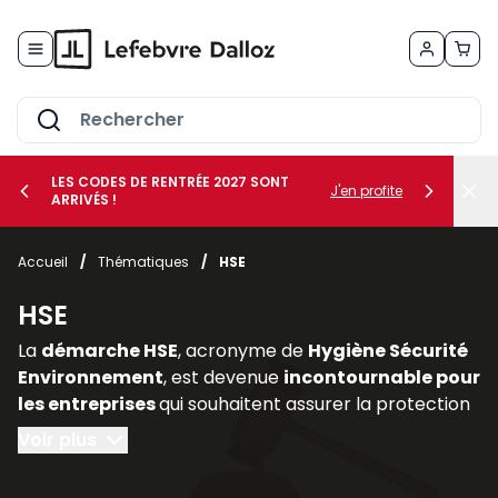
Allez au contenu
LES CODES DE RENTRÉE 2027 SONT
J'en profite
ARRIVÉS !
her le sous-menu Vos métiers
Accueil
/
Thématiques
/
HSE
her le sous-menu Vos besoins
HSE
La
démarche HSE
, acronyme de
Hygiène Sécurité
Environnement
, est devenue
incontournable pour
les entreprises
qui souhaitent assurer la protection
de leurs salariés, limiter les risques professionnels et
Voir plus
intégrer les enjeux environnementaux dans leur
stratégie. Elle constitue un pilier essentiel de la