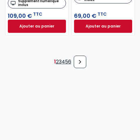
Supplément numérique
inclus
TTC
TTC
109,00 €
69,00 €
Ajouter au panier
Ajouter au panier
Code de l'environnement 2026, annoté et comment
Code pénal 2027, 
1
2
3
4
5
6