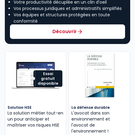
Votre productivité décuplée en un clin d’oeil
Vos processus juridiques et administratifs simplifiés
Vos équipes et structures protégées en toute
conformité
Découvrir
Essai
gratuit
disponible
Solution HSE
La défense durable
La solution métier tout-en
L'avocat dans son
un pour anticiper et
environnement et
maîtriser vos risques HSE
l'avocat de
l'environnement !