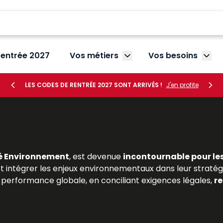
rentrée 2027
Vos métiers
Vos besoins
Afficher le sous-menu V
Affic
LES CODES DE RENTRÉE 2027 SONT ARRIVÉS !
J'en profite
é Environnement
, est devenue
incontournable pour le
 et intégrer les enjeux environnementaux dans leur stratégie
performance globale, en conciliant exigences légales,
re
 en droit de l’environnement ou en gestion des risques, t
t ressources Lefebvre Dalloz
proposent une analyse dét
jurisprudence récente et les bonnes pratiques profes