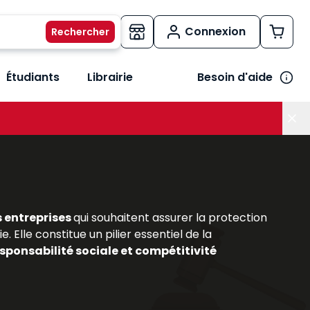
Connexion
Étudiants
Librairie
Besoin d'aide
os métiers
her le sous-menu Vos besoins
s entreprises
qui souhaitent assurer la protection
. Elle constitue un pilier essentiel de la
sponsabilité sociale et compétitivité
out comme pour les praticiens du secteur, comprendre
aillée de ce domaine en constante évolution, en
sionnelles
. Ils permettent d’acquérir une vision