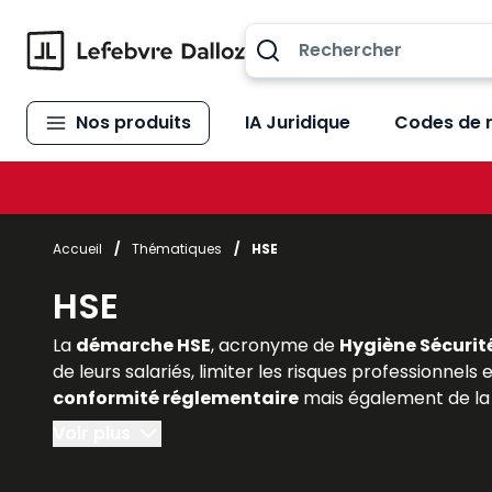
Allez au contenu
Nos produits
IA Juridique
Codes de 
Accueil
/
Thématiques
/
HSE
HSE
La
démarche HSE
, acronyme de
Hygiène Sécurit
de leurs salariés, limiter les risques professionnels
conformité réglementaire
mais également de la 
économique
. Pour les étudiants en droit social,
Voir plus
la portée du HSE est indispensable. Les
ouvrages e
intégrant les
normes juridiques applicables, la 