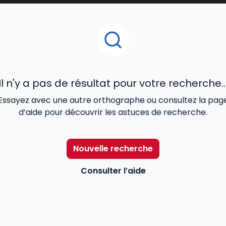
litiques HSE
, offrant ainsi aux
juristes, responsables d’
la santé, à la sécurité et à l’environnement
au sein des 
Il n'y a pas de résultat pour votre recherche..
Essayez avec une autre orthographe ou consultez la pag
d’aide pour découvrir les astuces de recherche.
Nouvelle recherche
Consulter l’aide