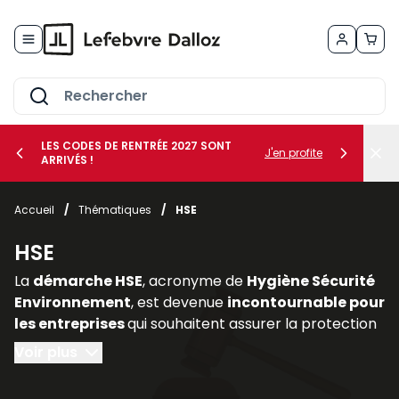
Allez au contenu
LES CODES DE RENTRÉE 2027 SONT
J'en profite
ARRIVÉS !
her le sous-menu Vos métiers
Accueil
/
Thématiques
/
HSE
her le sous-menu Vos besoins
HSE
La
démarche HSE
, acronyme de
Hygiène Sécurité
Environnement
, est devenue
incontournable pour
les entreprises
qui souhaitent assurer la protection
de leurs salariés, limiter les risques professionnels et
Voir plus
intégrer les enjeux environnementaux dans leur
stratégie. Elle constitue un pilier essentiel de la