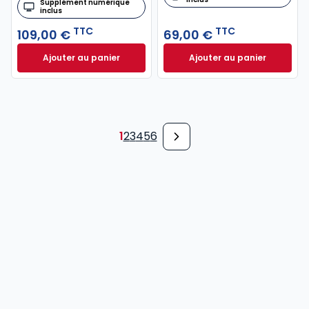
Supplément numérique
inclus
TTC
TTC
109,00 €
69,00 €
Ajouter au panier
Ajouter au panier
Code de l'environnement 2026, annoté et comment
Code pénal 2027, 
1
2
3
4
5
6