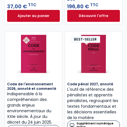
TTC
TTC
37,00 €
196,80 €
Ajouter au panier
Découvrir l'offre
Code pénal 2027 annoté. Édition limitée à 37,00 € 
L'appel expert à p
Dès
196,80 €
TTC
BEST-SELLER
Code de l'environnement
Code pénal 2027, annoté
2026, annoté et commenté
L'outil de référence des
Indispensable à la
pénalistes et apprentis
compréhension des
pénalistes, regroupant les
grands enjeux
textes fondamentaux et
environnementaux du
les décisions essentielles
XXIe siècle. À jour du
de la matière.
décret du 24 juin 2025.
Supplément numérique
inclus