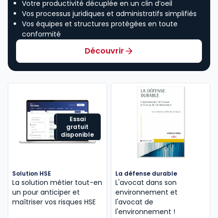
Votre productivité décuplée en un clin d’oeil
Vos processus juridiques et administratifs simplifiés
Vos équipes et structures protégées en toute
conformité
Découvrir
Essai
gratuit
disponible
Solution HSE
La défense durable
La solution métier tout-en
L'avocat dans son
un pour anticiper et
environnement et
maîtriser vos risques HSE
l'avocat de
l'environnement !