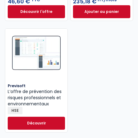
46,60 €
235,18 €
Découvrir l'offre
Ajouter au panier
Le guide pénal 2026. 27e éd. à partir de
ELnet Environneme
Dès
46,60 €
TTC
Previsoft
L’offre de prévention des
risques professionnels et
environnementaux
HSE
Découvrir