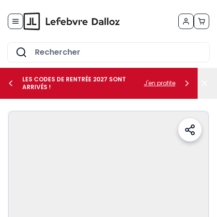
Allez au contenu
LES CODES DE RENTRÉE 2027 SONT
J'en profite
ARRIVÉS !
her le sous-menu Vos métiers
her le sous-menu Vos besoins