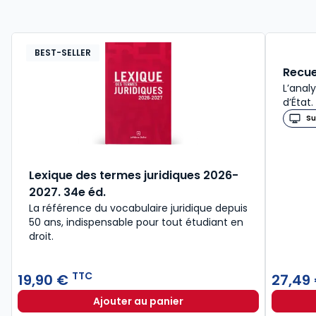
BEST-SELLER
Recue
L’anal
d’État.
Su
Lexique des termes juridiques 2026-
2027. 34e éd.
La référence du vocabulaire juridique depuis
50 ans, indispensable pour tout étudiant en
droit.​
TTC
19,90 €
27,49
Ajouter au panier
Lexique des termes juridiques 202