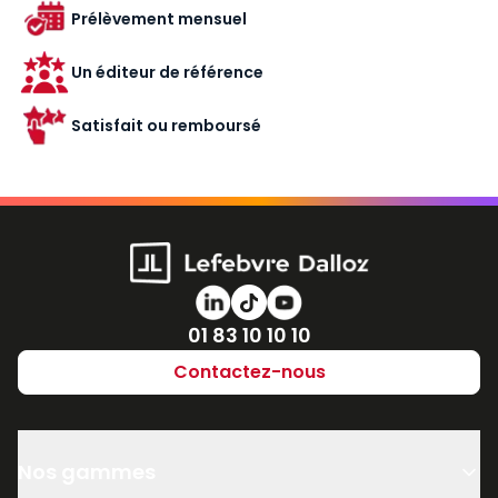
Prélèvement mensuel
Un éditeur de référence
Satisfait ou remboursé
Numéro de téléphone
01 83 10 10 10
Contactez-nous
Nos gammes