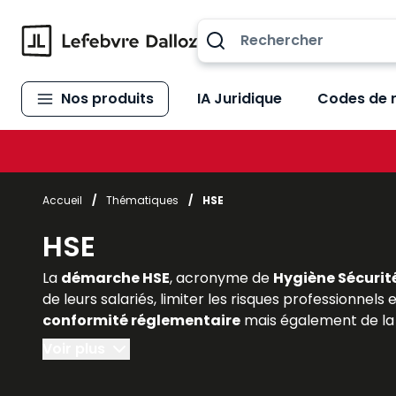
Allez au contenu
Nos produits
IA Juridique
Codes de 
Accueil
/
Thématiques
/
HSE
HSE
La
démarche HSE
, acronyme de
Hygiène Sécurit
de leurs salariés, limiter les risques professionnels
conformité réglementaire
mais également de la 
économique
. Pour les étudiants en droit social,
Voir plus
la portée du HSE est indispensable. Les
ouvrages e
intégrant les
normes juridiques applicables, la 