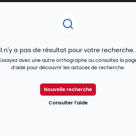
litiques HSE
, offrant ainsi aux
juristes, responsables d’
la santé, à la sécurité et à l’environnement
au sein des 
Il n'y a pas de résultat pour votre recherche..
Essayez avec une autre orthographe ou consultez la pag
d’aide pour découvrir les astuces de recherche.
Nouvelle recherche
Consulter l’aide