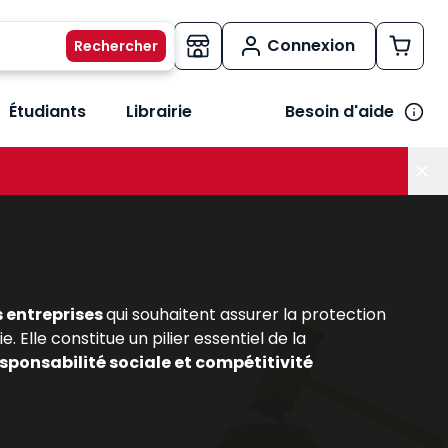
Connexion
Étudiants
Librairie
Besoin d'aide
os métiers
her le sous-menu Vos besoins
s entreprises
qui souhaitent assurer la protection
. Elle constitue un pilier essentiel de la
sponsabilité sociale et compétitivité
out comme pour les praticiens du secteur, comprendre
aillée de ce domaine en constante évolution, en
sionnelles
. Ils permettent d’acquérir une vision