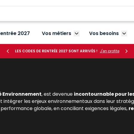
rentrée 2027
Vos métiers
Vos besoins
Afficher le sous-menu V
Affic
LES CODES DE RENTRÉE 2027 SONT ARRIVÉS !
J'en profite
é Environnement
, est devenue
incontournable pour le
 et intégrer les enjeux environnementaux dans leur stratégie
performance globale, en conciliant exigences légales,
re
 en droit de l’environnement ou en gestion des risques, t
t ressources Lefebvre Dalloz
proposent une analyse dét
jurisprudence récente et les bonnes pratiques profes