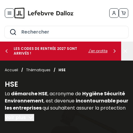
Allez au contenu
LES CODES DE RENTRÉE 2027 SONT
J'en profite
ARRIVÉS !
her le sous-menu Vos métiers
Accueil
/
Thématiques
/
HSE
her le sous-menu Vos besoins
HSE
La
démarche HSE
, acronyme de
Hygiène Sécurité
Environnement
, est devenue
incontournable pour
les entreprises
qui souhaitent assurer la protection
de leurs salariés, limiter les risques professionnels et
Voir plus
intégrer les enjeux environnementaux dans leur
stratégie. Elle constitue un pilier essentiel de la