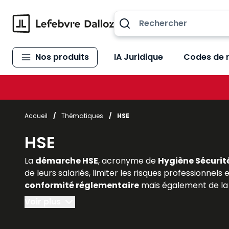
Allez au contenu
Nos produits
IA Juridique
Codes de 
Accueil
/
Thématiques
/
HSE
HSE
La
démarche HSE
, acronyme de
Hygiène Sécurit
de leurs salariés, limiter les risques professionnels
conformité réglementaire
mais également de la 
économique
. Pour les étudiants en droit social,
Voir plus
la portée du HSE est indispensable. Les
ouvrages e
intégrant les
normes juridiques applicables, la 