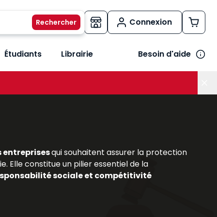
Connexion
Étudiants
Librairie
Besoin d'aide
os métiers
her le sous-menu Vos besoins
s entreprises
qui souhaitent assurer la protection
. Elle constitue un pilier essentiel de la
sponsabilité sociale et compétitivité
out comme pour les praticiens du secteur, comprendre
aillée de ce domaine en constante évolution, en
sionnelles
. Ils permettent d’acquérir une vision