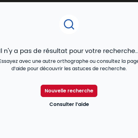
litiques HSE
, offrant ainsi aux
juristes, responsables d’
la santé, à la sécurité et à l’environnement
au sein des 
Il n'y a pas de résultat pour votre recherche..
Essayez avec une autre orthographe ou consultez la pag
d’aide pour découvrir les astuces de recherche.
Nouvelle recherche
Consulter l’aide