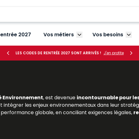
rentrée 2027
Vos métiers
Vos besoins
Afficher le sous-menu V
Affic
LES CODES DE RENTRÉE 2027 SONT ARRIVÉS !
J'en profite
é Environnement
, est devenue
incontournable pour le
 et intégrer les enjeux environnementaux dans leur stratégie
performance globale, en conciliant exigences légales,
re
 en droit de l’environnement ou en gestion des risques, t
t ressources Lefebvre Dalloz
proposent une analyse dét
jurisprudence récente et les bonnes pratiques profes