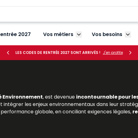
rentrée 2027
Vos métiers
Vos besoins
Afficher le sous-menu V
Affic
LES CODES DE RENTRÉE 2027 SONT ARRIVÉS !
J'en profite
é Environnement
, est devenue
incontournable pour le
 et intégrer les enjeux environnementaux dans leur stratégie
performance globale, en conciliant exigences légales,
re
 en droit de l’environnement ou en gestion des risques, t
t ressources Lefebvre Dalloz
proposent une analyse dét
jurisprudence récente et les bonnes pratiques profes