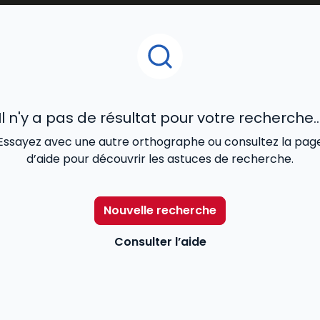
litiques HSE
, offrant ainsi aux
juristes, responsables d’
la santé, à la sécurité et à l’environnement
au sein des 
Il n'y a pas de résultat pour votre recherche..
Essayez avec une autre orthographe ou consultez la pag
d’aide pour découvrir les astuces de recherche.
Nouvelle recherche
Consulter l’aide