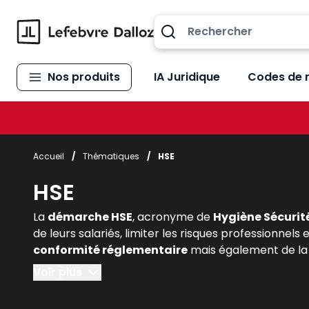
Allez au contenu
Nos produits
IA Juridique
Codes de 
Accueil
/
Thématiques
/
HSE
HSE
La
démarche HSE
, acronyme de
Hygiène Sécurit
de leurs salariés, limiter les risques professionnels
conformité réglementaire
mais également de la 
économique
. Pour les étudiants en droit social,
Voir plus
la portée du HSE est indispensable. Les
ouvrages e
intégrant les
normes juridiques applicables, la 