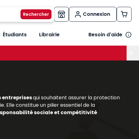
Connexion
Étudiants
Librairie
Besoin d'aide
os métiers
her le sous-menu Vos besoins
s entreprises
qui souhaitent assurer la protection
. Elle constitue un pilier essentiel de la
sponsabilité sociale et compétitivité
out comme pour les praticiens du secteur, comprendre
aillée de ce domaine en constante évolution, en
sionnelles
. Ils permettent d’acquérir une vision