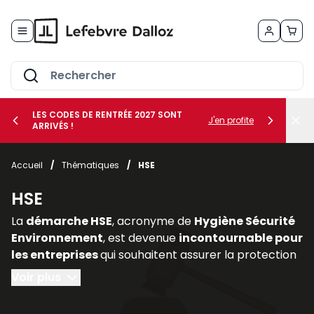
Allez au contenu
LES CODES DE RENTRÉE 2027 SONT
J'en profite
ARRIVÉS !
her le sous-menu Vos métiers
Accueil
/
Thématiques
/
HSE
her le sous-menu Vos besoins
HSE
La
démarche HSE
, acronyme de
Hygiène Sécurité
Environnement
, est devenue
incontournable pour
les entreprises
qui souhaitent assurer la protection
de leurs salariés, limiter les risques professionnels et
Voir plus
intégrer les enjeux environnementaux dans leur
stratégie. Elle constitue un pilier essentiel de la