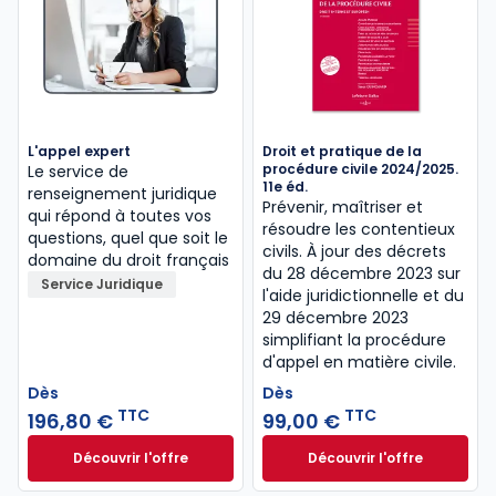
L'appel expert
Droit et pratique de la
procédure civile 2024/2025.
Le service de
11e éd.
renseignement juridique
Prévenir, maîtriser et
qui répond à toutes vos
résoudre les contentieux
questions, quel que soit le
civils. À jour des décrets
domaine du droit français
du 28 décembre 2023 sur
Service Juridique
l'aide juridictionnelle et du
29 décembre 2023
simplifiant la procédure
d'appel en matière civile.
Dès
Dès
TTC
TTC
196,80 €
99,00 €
Découvrir l'offre
Découvrir l'offre
L'appel expert à partir de
Droit et pratique d
Dès
Dès