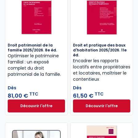
Droit patrimonial de la
Droit et pratique des baux
famille 2025/2026. 8e éd.
d'habitation 2025/2026. 11e
éd.
Optimiser le patrimoine
Encadrer les rapports
familial : un exposé
locatifs entre propriétaires
complet du droit
et locataires, maîtriser le
patrimonial de la famille.
contentieux
Dès
Dès
TTC
TTC
81,00 €
61,50 €
Découvrir l'offre
Découvrir l'offre
Droit patrimonial de la famille 2025/2026. 8e éd. à 
Droit et pratique 
Dès
Dès
81,00 €
TTC
61,50 €
TTC