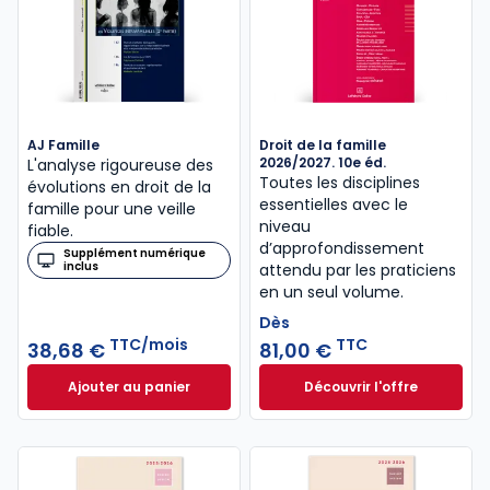
AJ Famille
Droit de la famille
2026/2027. 10e éd.
L'analyse rigoureuse des
Toutes les disciplines
évolutions en droit de la
essentielles avec le
famille pour une veille
niveau
fiable.
d’approfondissement
Supplément numérique
inclus
attendu par les praticiens
en un seul volume.
Dès
TTC/mois
TTC
38,68 €
81,00 €
Ajouter au panier
Découvrir l'offre
AJ Famille à 38,68 €
TTC/mois
Droit de la famille
Dès
81,00 €
TTC