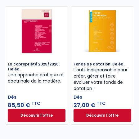
196,80 €
TTC
99,00 €
TTC
La copropriété 2025/2026.
Fonds de dotation. 3e éd.
11e éd.
L'outil indispensable pour
Une approche pratique et
créer, gérer et faire
doctrinale de la matière.
évoluer votre fonds de
dotation !
Dès
Dès
TTC
TTC
85,50 €
27,00 €
Découvrir l'offre
Découvrir l'offre
La copropriété 2025/2026. 11e éd. à partir de
Fonds de dotation.
Dès
Dès
85,50 €
TTC
27,00 €
TTC