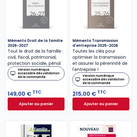
Mémento Droit de la famille
Mémento Transmission
2026-2027
d'entreprise 2025-2026
Tout le droit de la famille :
Toutes les clés pour
civil, fiscal, patrimonial,
optimiser la transmission
protection sociale, pénal
et assurer la pérennité de
l'entreprise !
Version numérique
accessible dès validation
Version numérique
de la commande
accessible dès validation
de la commande
TTC
TTC
149,00 €
215,00 €
Ajouter au panier
Ajouter au panier
Mémento Droit de la famille 2026-2027 à 149,00 € 
Mémento Transmiss
NOUVEAU