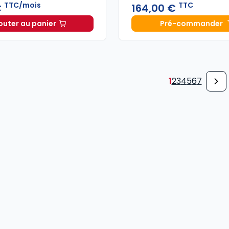
TTC/mois
TTC
€
164,00 €
outer au panier
Pré-commander
Alertes & Conseils Gestion de Patrimoine à 24,59 €
Mémento 
TT
1
2
3
4
5
6
7