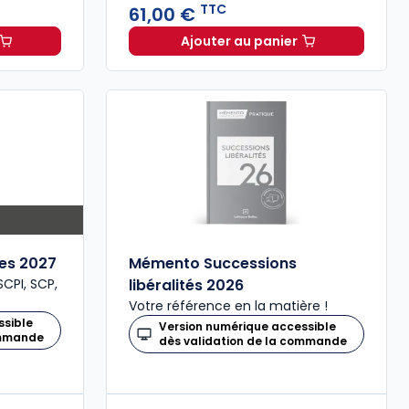
TTC
61,00 €
Ajouter au panier
commerce 2027 annoté. Édition limitée à 37,00 € TTC
Aide-mémoire du patrim
les 2027
Mémento Successions
CPI, SCP,
libéralités 2026
Votre référence en la matière !
ssible
Version numérique accessible
ommande
dès validation de la commande