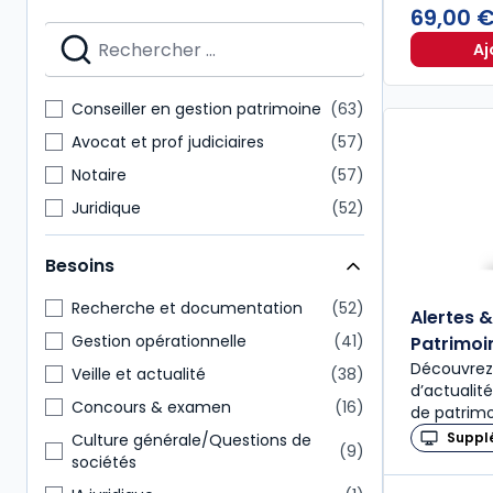
69,00 
Aj
Conseiller en gestion patrimoine
63
Avocat et prof judiciaires
57
Notaire
57
Juridique
52
Expert-comptable
38
Besoins
Enseignants
35
Étudiants
34
Recherche et documentation
52
Alertes 
Direction générale
31
Gestion opérationnelle
41
Patrimoi
Découvrez 
Administratif et financier
30
Veille et actualité
38
d’actualit
Commissaire aux comptes
29
Concours & examen
16
de patrim
Suppl
Culture générale/Questions de
9
sociétés