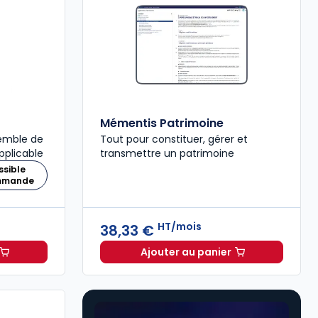
Mémentis Patrimoine
semble de
Tout pour constituer, gérer et
pplicable
transmettre un patrimoine
ssible
ommande
HT/mois
38,33 €
Ajouter au panier
Fiscal 2026 à 215,00 € TTC
Mémentis Patrimoine à 