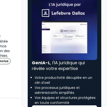
é
plétée
ence
ion des
hies.
nclus
GenIA-L
, l'IA juridique qui
révèle votre expertise
Votre productivité décuplée en un
clin d’oeil
Vos processus juridiques et
administratifs simplifiés
Vos équipes et structures protégées
en toute conformité