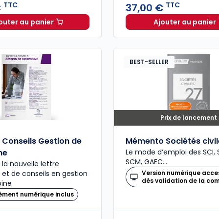
TTC
TTC
€
37,00 €
outer au panier
Ajouter au panier
Code de commerce 2027, annoté à 69,00 € TTC
Code de 
BEST-SELLER
Prix de lancement
& Conseils Gestion de
Mémento Sociétés civi
ne
Le mode d’emploi des SCI, S
SCM, GAEC…
la nouvelle lettre
é et de conseils en gestion
Version numérique acce
dès validation de la c
oine
ément numérique inclus