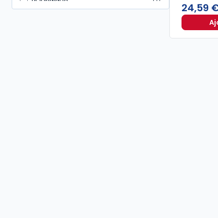
IA juridique
1
24,59 
Aj