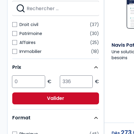
Précis
3
Revues d'actualité
3
Autres brochés
2
Droit civil
37
Codes Dalloz Professionnels
2
Patrimoine
30
Affaires
25
Navis Pat
Immobilier
18
Une soluti
besoins
Droit public
15
Prix
Fiscal
14
Multimatières
10
Social
7
Environnement
6
Valider
International
4
Format
273
Dès