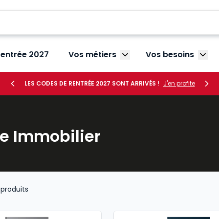
rentrée 2027
Vos métiers
Vos besoins
Afficher le sous-menu V
Affic
LES CODES DE RENTRÉE 2027 SONT ARRIVÉS !
J'en profite
e Immobilier
produits