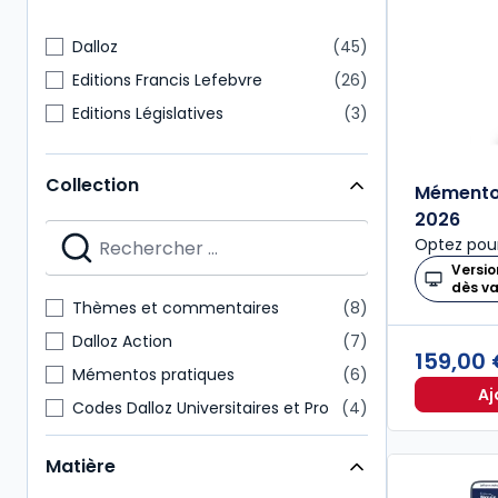
Dalloz
45
Editions Francis Lefebvre
26
Editions Législatives
3
Collection
Mémento
2026
Optez pour
Versio
dès v
Thèmes et commentaires
8
Dalloz Action
7
159,00
Mémentos pratiques
6
Aj
Codes Dalloz Universitaires et Pro
4
Delmas Express
3
Matière
Encyclopédie Delmas
3