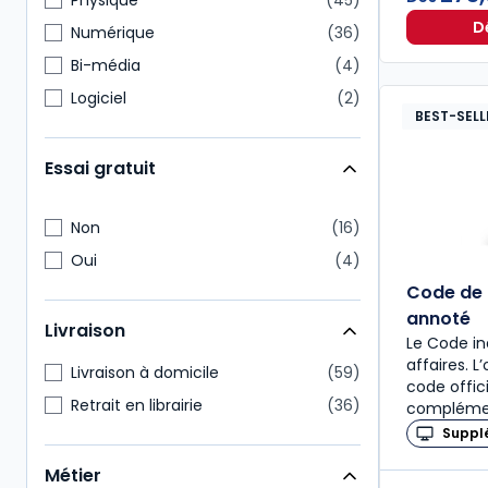
Physique
45
D
Numérique
36
Bi-média
4
Logiciel
2
BEST-SELL
Essai gratuit
Non
16
Oui
4
Code de
annoté
Livraison
Le Code in
affaires. 
Livraison à domicile
59
code offic
Retrait en librairie
36
complémen
Suppl
Métier