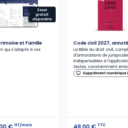
Essai
gratuit
disponible
rimoine et Famille
Code civil 2027, annot
on qui s'adapte à vos
La Bible du droit civil, com
d'annotations de jurisprud
indispensables à l'applicat
textes, constamment enric
Supplément numérique i
HT/mois
TTC
,00 €
49,00 €