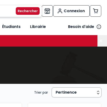
Connexion
Étudiants
Librairie
Besoin d'aide
os métiers
her le sous-menu Vos besoins
Trier par