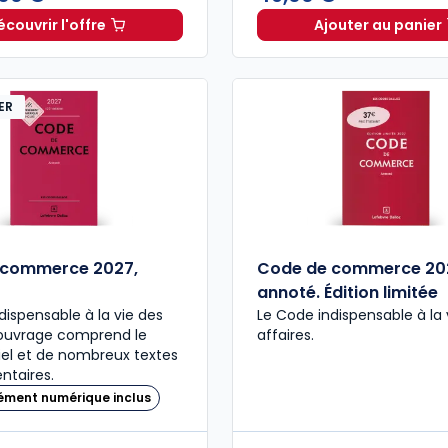
écouvrir l'offre
Ajouter au panier
Navis Patrimoine et Famille à partir de
Dès
273,00 €
Code civ
H
ER
 commerce 2027,
Code de commerce 20
annoté. Édition limitée
dispensable à la vie des
Le Code indispensable à la 
L’ouvrage comprend le
affaires.
iel et de nombreux textes
taires.
ément numérique inclus