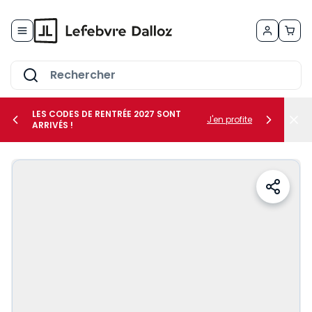
Allez au contenu
LES CODES DE RENTRÉE 2027 SONT
J'en profite
ARRIVÉS !
her le sous-menu Vos métiers
her le sous-menu Vos besoins