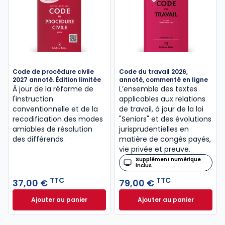
Code de procédure civile
Code du travail 2026,
2027 annoté. Édition limitée
annoté, commenté en ligne
À jour de la réforme de
L’ensemble des textes
l'instruction
applicables aux relations
conventionnelle et de la
de travail, à jour de la loi
recodification des modes
"Seniors" et des évolutions
amiables de résolution
jurisprudentielles en
des différends.
matière de congés payés,
vie privée et preuve.
Supplément numérique
inclus
TTC
TTC
37,00 €
79,00 €
Ajouter au panier
Ajouter au panier
Code de procédure civile 2027 annoté. Édition limit
Code du travail 2