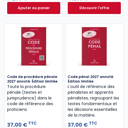
Ajouter au panier
Découvrir l'offre
Code électoral 2026, annoté et commenté à 74,00
Le guide pénal 202
Dès
46,60 €
TTC
Code de procédure pénale
Code pénal 2027 annoté.
2027 annoté. Édition limitée
Édition limitée
Toute la procédure
L'outil de référence des
pénale (textes et
pénalistes et apprentis
jurisprudence) dans le
pénalistes, regroupant les
code de référence des
textes fondamentaux et
praticiens.
les décisions essentielles
de la matière.
TTC
TTC
37,00 €
37,00 €