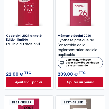
Code civil 2027 annoté.
Mémento Social 2026
Édition limitée
Synthèse pratique de
La Bible du droit civil.
l'ensemble de la
réglementation sociale
applicable
Version numérique
accessible dès validation
de la commande
TTC
TTC
22,00 €
209,00 €
Ajouter au panier
Ajouter au panier
Code civil 2027 annoté. Édition limitée à 22,00 € TT
Mémento Social 20
BEST-SELLER
BEST-SELLER