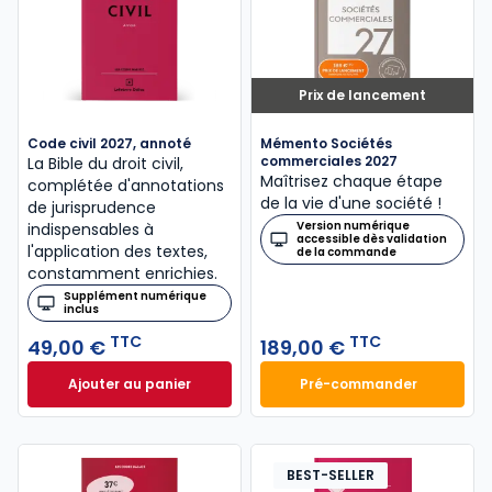
Prix de lancement
Code civil 2027, annoté
Mémento Sociétés
commerciales 2027
La Bible du droit civil,
Maîtrisez chaque étape
complétée d'annotations
de la vie d'une société !
de jurisprudence
Version numérique
indispensables à
accessible dès validation
l'application des textes,
de la commande
constamment enrichies.
Supplément numérique
inclus
TTC
TTC
49,00 €
189,00 €
Ajouter au panier
Pré-commander
Code civil 2027, annoté à 49,00 € TTC
Mémento Sociétés
BEST-SELLER