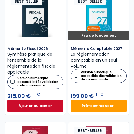
BEST-SELLER
BEST-SELLER
Prix de lancement
Mémento Fiscal 2026
Mémento Comptable 2027
Synthèse pratique de
La réglementation
l’ensemble de la
comptable en un seul
réglementation fiscale
volume
applicable
Version numérique
accessible dès validation
Version numérique
de la commande
accessible dès validation
de la commande
TTC
TTC
215,00 €
199,00 €
Ajouter au panier
Pré-commander
Mémento Fiscal 2026 à 215,00 € TTC
Mémento Comptabl
BEST-SELLER