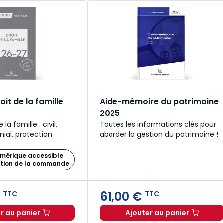
it de la famille
Aide-mémoire du patrimoine
2025
 la famille : civil,
Toutes les informations clés pour
nial, protection
aborder la gestion du patrimoine !
umérique accessible
ation de la commande
€
61,00 €
TTC
TTC
r au panier
Ajouter au panier
9,00 € TTC
Mémento Droit de la famille 2026-2027 à 149,00 € TTC
Aide-mémoire du