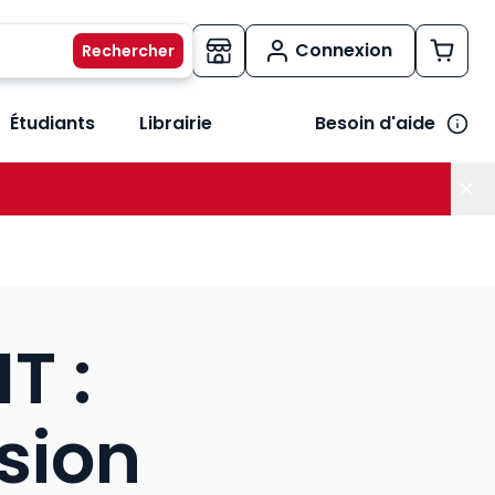
Connexion
Étudiants
Librairie
Besoin d'aide
os métiers
her le sous-menu Vos besoins
T :
sion