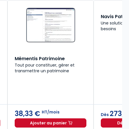
Navis Patri
Une solution 
besoins
Mémentis Patrimoine
Tout pour constituer, gérer et
transmettre un patrimoine
38,33 €
273,0
HT/mois
Dès
Ajouter au panier
Décou
 patrimoine 2025 à 61,00 € TTC
Mémentis Patrimoine à 38,33 €
HT/m