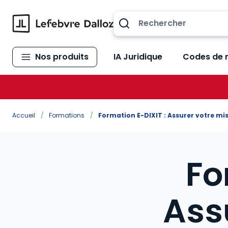
Allez au contenu
Nos produits
IA Juridique
Codes de 
Accueil
/
Formations
/
Formation E-DIXIT : Assurer votre mi
Fo
Ass