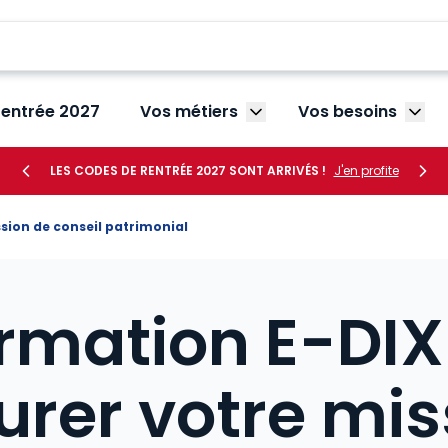
rentrée 2027
Vos métiers
Vos besoins
Afficher le sous-menu V
Affic
LES CODES DE RENTRÉE 2027 SONT ARRIVÉS !
J'en profite
ssion de conseil patrimonial
rmation E-DIXI
urer votre mis