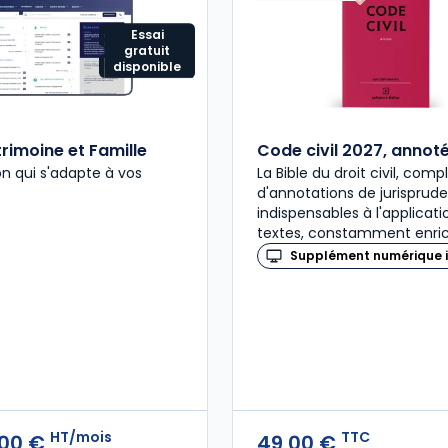
Essai
gratuit
disponible
rimoine et Famille
Code civil 2027, annot
on qui s'adapte à vos
La Bible du droit civil, com
d'annotations de jurisprud
indispensables à l'applicat
textes, constamment enric
Supplément numérique i
HT/mois
TTC
,00 €
49,00 €