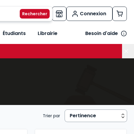
Connexion
Étudiants
Librairie
Besoin d'aide
os métiers
her le sous-menu Vos besoins
Trier par