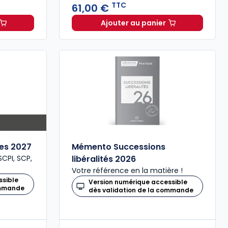
TTC
61,00 €
Ajouter au panier
commerce 2027 annoté. Édition limitée à 37,00 € TTC
Aide-mémoire du patrim
les 2027
Mémento Successions
CPI, SCP,
libéralités 2026
Votre référence en la matière !
ssible
Version numérique accessible
ommande
dès validation de la commande