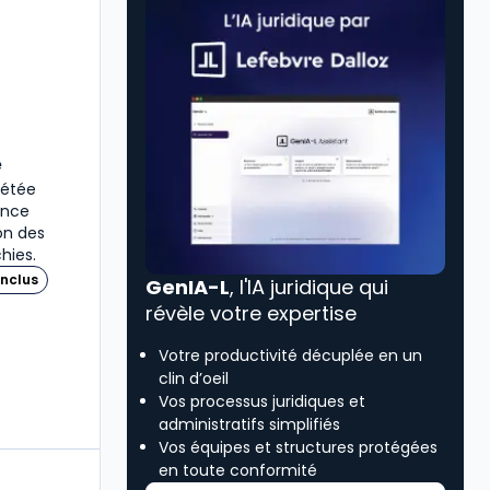
é
plétée
ence
ion des
hies.
nclus
GenIA-L
, l'IA juridique qui
révèle votre expertise
Votre productivité décuplée en un
clin d’oeil
Vos processus juridiques et
administratifs simplifiés
Vos équipes et structures protégées
en toute conformité