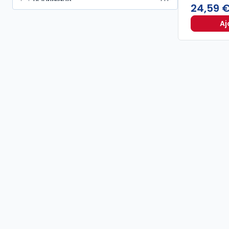
IA juridique
1
24,59 
Aj