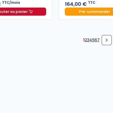
TTC/mois
TTC
€
164,00 €
outer au panier
Pré-commander
Alertes & Conseils Gestion de Patrimoine à 24,59 €
Mémento 
TT
1
2
3
4
5
6
7