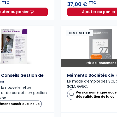
TTC
TTC
€
37,00 €
outer au panier
Ajouter au panier
Code de commerce 2027, annoté à 69,00 € TTC
Code de 
BEST-SELLER
Prix de lancement
& Conseils Gestion de
Mémento Sociétés civi
ne
Le mode d’emploi des SCI, S
SCM, GAEC…
la nouvelle lettre
é et de conseils en gestion
Version numérique acce
dès validation de la c
oine
ément numérique inclus