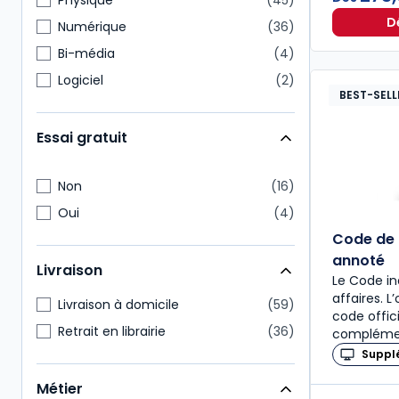
Physique
45
D
Numérique
36
Bi-média
4
Logiciel
2
BEST-SELL
Essai gratuit
Non
16
Oui
4
Code de
annoté
Livraison
Le Code in
affaires. 
Livraison à domicile
59
code offic
Retrait en librairie
36
complémen
Suppl
Métier