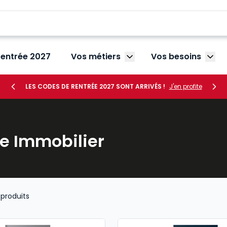
rentrée 2027
Vos métiers
Vos besoins
Afficher le sous-menu V
Affic
LES CODES DE RENTRÉE 2027 SONT ARRIVÉS !
J'en profite
e Immobilier
produits