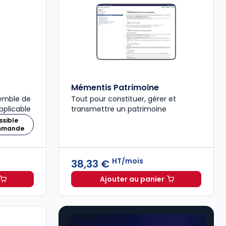
Mémentis Patrimoine
semble de
Tout pour constituer, gérer et
pplicable
transmettre un patrimoine
ssible
ommande
HT/mois
38,33 €
Ajouter au panier
Fiscal 2026 à 215,00 € TTC
Mémentis Patrimoine à 