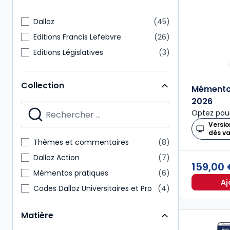
Dalloz
45
Editions Francis Lefebvre
26
Editions Législatives
3
Collection
Mémento
2026
Optez pour
Versio
dès v
Thèmes et commentaires
8
Dalloz Action
7
159,00
Mémentos pratiques
6
Aj
Codes Dalloz Universitaires et Pro
4
Delmas Express
3
Matière
Encyclopédie Delmas
3