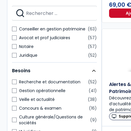
69,00 
Aj
Conseiller en gestion patrimoine
63
Avocat et prof judiciaires
57
Notaire
57
Juridique
52
Expert-comptable
38
Besoins
Enseignants
35
Étudiants
34
Recherche et documentation
52
Alertes 
Direction générale
31
Gestion opérationnelle
41
Patrimoi
Découvrez 
Administratif et financier
30
Veille et actualité
38
d’actualit
Commissaire aux comptes
29
Concours & examen
16
de patrim
Suppl
Culture générale/Questions de
9
sociétés