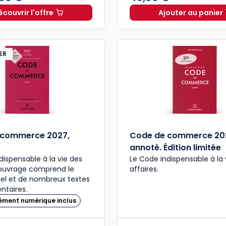
écouvrir l'offre
Ajouter au panier
Navis Patrimoine et Famille à partir de
Dès
273,00 €
Code civ
H
ER
 commerce 2027,
Code de commerce 20
annoté. Édition limitée
dispensable à la vie des
Le Code indispensable à la 
L’ouvrage comprend le
affaires.
iel et de nombreux textes
taires.
ément numérique inclus