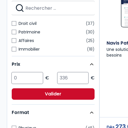
Précis
3
Revues d'actualité
3
Autres brochés
2
Droit civil
37
Codes Dalloz Professionnels
2
Patrimoine
30
Affaires
25
Navis Pat
Immobilier
18
Une soluti
besoins
Droit public
15
Prix
Fiscal
14
Multimatières
10
Social
7
Environnement
6
Valider
International
4
Format
273
Dès