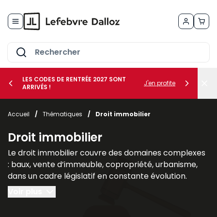
Allez au contenu
LES CODES DE RENTRÉE 2027 SONT
J'en profite
ARRIVÉS !
her le sous-menu Vos métiers
Accueil
/
Thématiques
/
Droit immobilier
her le sous-menu Vos besoins
Droit immobilier
Le droit immobilier couvre des domaines complexes
: baux, vente d’immeuble, copropriété, urbanisme,
dans un cadre législatif en constante évolution.
Voir plus
Nos publications spécialisées en droit immobilier, tel
que les revues
AJDI - Actualité Juridique Droit