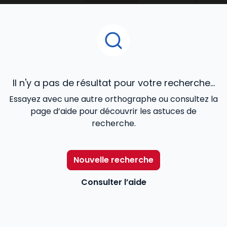
Immobilier
ou
RDI - Urbanisme, Construction
, le
Mémento Gestion immobili
ère
, le
Mémento vente
immobilière
, les Dalloz Action
Droit et pratique des
baux d’habitation
,
Droit et pratique des baux
commerciaux
, le
Code des baux
,
Code de la
copropriété
offrent une veille juridique efficace aux
avocats, notaires, agents immobiliers, juristes et
Il n'y a pas de résultat pour votre recherche...
étudiants.
Essayez avec une autre orthographe ou consultez la
page d’aide pour découvrir les astuces de
recherche.
Nouvelle recherche
Consulter l’aide