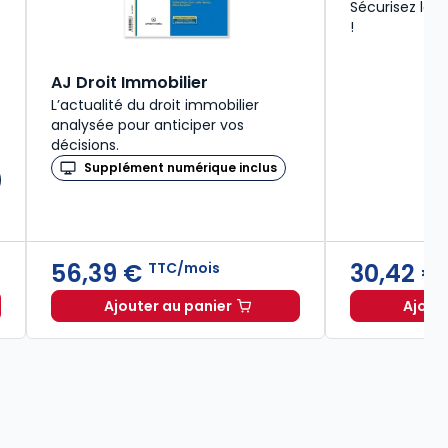
Sécurisez la 
!
AJ Droit Immobilier
L’actualité du droit immobilier
analysée pour anticiper vos
décisions.
Supplément numérique inclus
56,39 €
30,42 €
TTC/mois
Ajouter au panier
Ajout
 immobilière 2026 à 174,00 € TTC
AJ Droit Immobilier à 56,39 €
TTC/mo