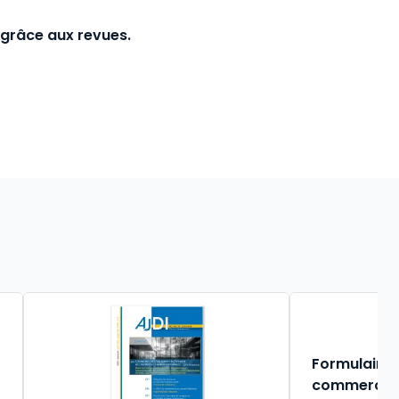
 grâce aux revues.
Formulaire 
commerce