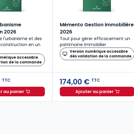
rbanisme
Mémento Gestion immobilière
n 2026
2026
de l'urbanisme et des
Tout pour gérer efficacement un
 construction en un
patrimoine immobilier
Version numérique accessible
dès validation de la commande
umérique accessible
ation de la commande
€
174,00 €
TTC
TTC
r au panier
Ajouter au panier
34,00 € TTC
Mémento Urbanisme Construction 2026 à 194,00 € TTC
Mémento Gestion