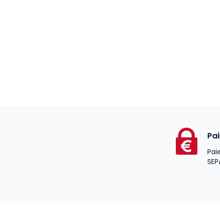
Pa
Pai
SEP