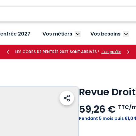
rentrée 2027
Vos métiers
Vos besoins
Afficher le sous-menu V
Affic
LES CODES DE RENTRÉE 2027 SONT ARRIVÉS !
J'en profite
Revue Droit
59,26 €
TTC/m
Pendant 5 mois puis 61,0
Voir le détail des avis