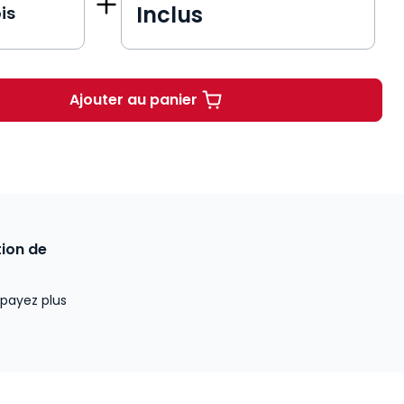
Inclus
is
Ajouter au panier
Revue Droit Immobilier
ion de
payez plus