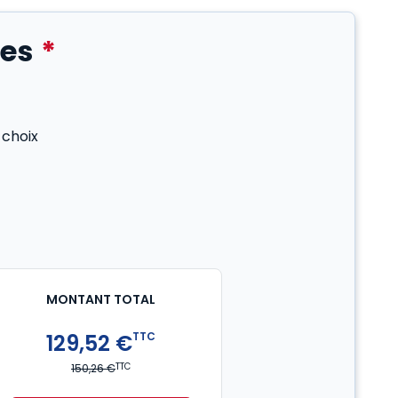
tes
*
 choix
MONTANT TOTAL
129,52 €
TTC
TTC
150,26 €