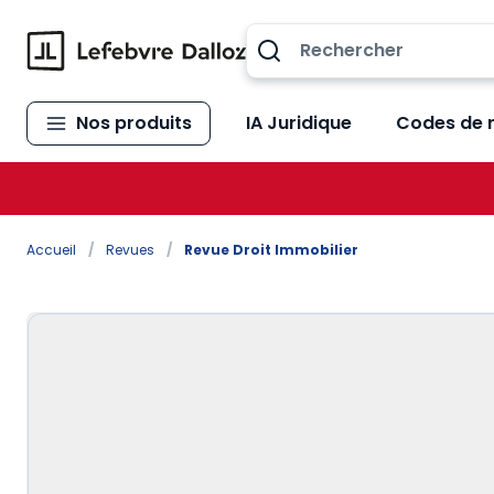
Allez au contenu
Nos produits
IA Juridique
Codes de 
Accueil
/
Revues
/
Revue Droit Immobilier