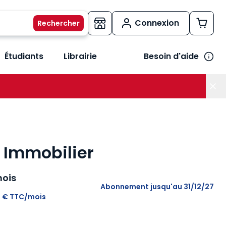
Connexion
Étudiants
Librairie
Besoin d'aide
os métiers
her le sous-menu Vos besoins
 Immobilier
ois
Abonnement
jusqu'au 31/12/27
4 € TTC/mois