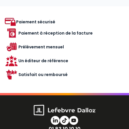
de 10 ans, immeuble irrégulièrement édifié, immeuble
avec piscine…).
Paiement sécurisé
Paiement à réception de la facture
Prélèvement mensuel
Un éditeur de référence
Satisfait ou remboursé
Numéro de téléphone
01 83 10 10 10