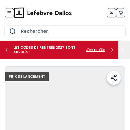
Allez au contenu
LES CODES DE RENTRÉE 2027 SONT
J'en profite
ARRIVÉS !
her le sous-menu Vos métiers
PRIX DE LANCEMENT
her le sous-menu Vos besoins