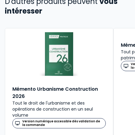
D'autres produits peuvent
vous
intéresser
Mémen
Tout p
patrim
Ve
la
Mémento Urbanisme Construction
2026
Tout le droit de l'urbanisme et des
opérations de construction en un seul
volume
Version numérique accessible dès validation de
la commande