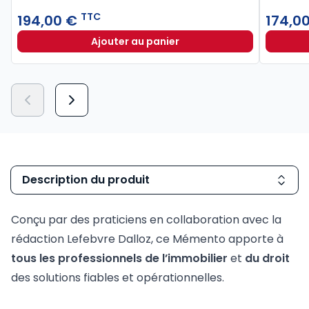
TTC
194,00 €
174,0
Ajouter au panier
Mémento Urbanisme Construction 
Description du produit
Conçu par des praticiens en collaboration avec la
rédaction Lefebvre Dalloz, ce Mémento apporte à
tous les professionnels de l’immobilier
et
du droit
des solutions fiables et opérationnelles.