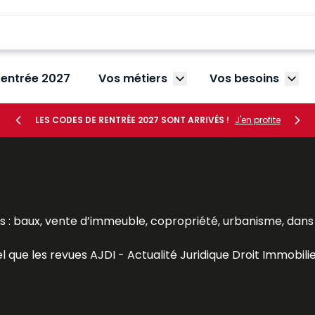
rentrée 2027
Vos métiers
Vos besoins
Afficher le sous-menu V
Affic
LES CODES DE RENTRÉE 2027 SONT ARRIVÉS !
J'en profite
: baux, vente d’immeuble, copropriété, urbanisme, dans u
el que les revues
AJDI - Actualité Juridique Droit Immobili
re
, les Dalloz Action
Droit et pratique des baux d’habitati
veille juridique efficace aux avocats, notaires, agents immo