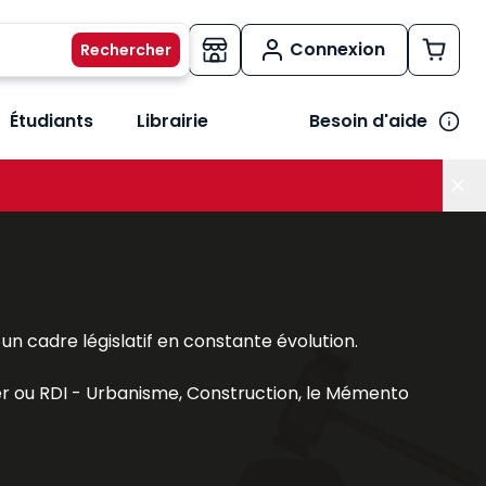
Connexion
Étudiants
Librairie
Besoin d'aide
os métiers
her le sous-menu Vos besoins
n cadre législatif en constante évolution.
er
ou
RDI - Urbanisme, Construction
, le
Mémento
on
,
Droit et pratique des baux commerciaux
, le
biliers, juristes et étudiants.