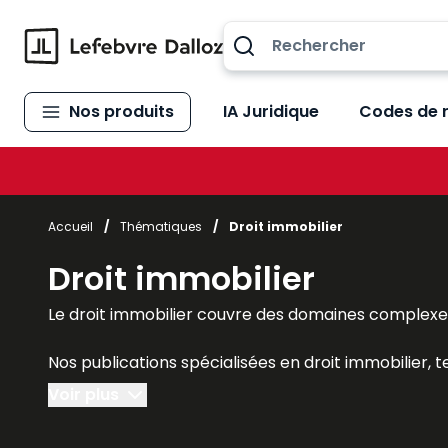
Allez au contenu
Nos produits
IA Juridique
Codes de 
Accueil
/
Thématiques
/
Droit immobilier
Droit immobilier
Le droit immobilier couvre des domaines complexes 
Nos publications spécialisées en droit immobilier, t
Gestion immobili
ère
, le
Mémento vente immobiliè
Voir plus
Code des baux
,
Code de la copropriété
offrent une 